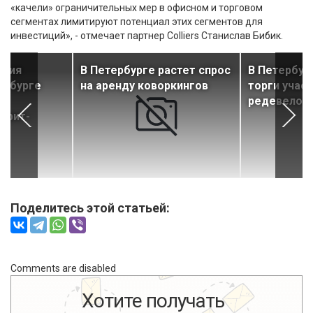
«качели» ограничительных мер в офисном и торговом
сегментах лимитируют потенциал этих сегментов для
инвестиций», - отмечает партнер Colliers Станислав Бибик.
ения
В Петербурге растет спрос
В Петербур
ербурге
на аренду коворкингов
торги учас
т
редевелоп
стрит-
Поделитесь этой статьей:
Comments are disabled
Хотите получать