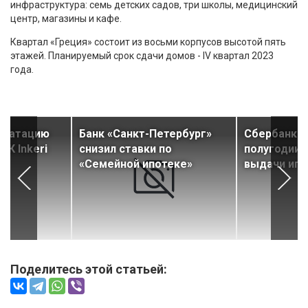
инфраструктура: семь детских садов, три школы, медицинский
центр, магазины и кафе.
Квартал «Греция» состоит из восьми корпусов высотой пять
этажей. Планируемый срок сдачи домов - IV квартал 2023
года.
плуатацию
Банк «Санкт-Петербург»
Сбербанк в
ЖК Inkeri
снизил ставки по
полугодии 
«Семейной ипотеке»
выдачи ипо
Поделитесь этой статьей: