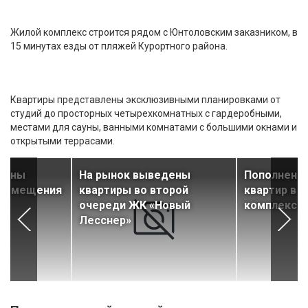
Жилой комплекс строится рядом с Юнтоловским заказником, в
15 минутах езды от пляжей Курортного района.
Квартиры представлены эксклюзивными планировками от
студий до просторных четырехкомнатных с гардеробными,
местами для сауны, ванными комнатами с большими окнами и
открытыми террасами.
дены
На рынок выведены
Пополнено
 помещения
квартиры во второй
квартир в 
очереди ЖК «Новый
комплексах
Лесснер»