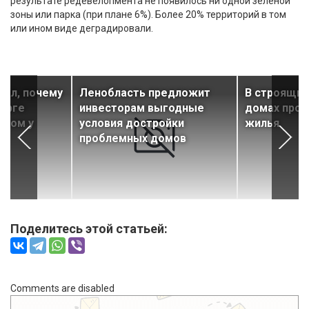
результате редевелопмента не появилось ни одной зеленой
зоны или парка (при плане 6%). Более 20% территорий в том
или ином виде деградировали.
зал, почему
Ленобласть предложит
В строящих
бурге
инвесторам выгодные
домах прод
осом у
условия достройки
жилья
проблемных домов
Поделитесь этой статьей:
Comments are disabled