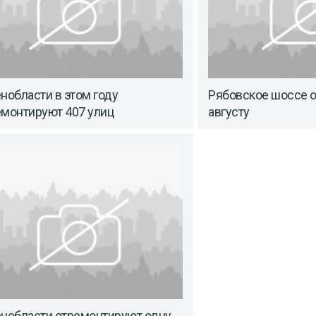
нобласти в этом году
Рябовское шоссе 
емонтируют 407 улиц
августу
енобласти отремонтируют одну