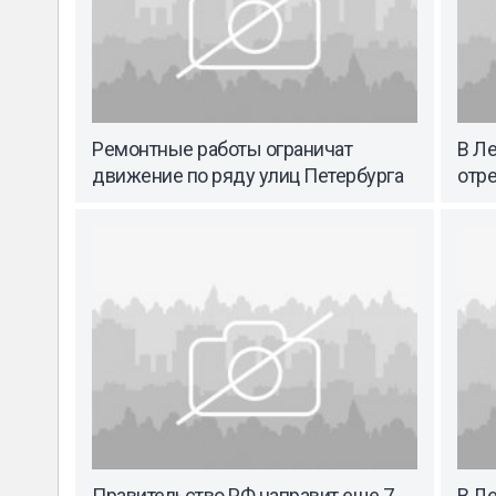
Ремонтные работы ограничат
В Ле
движение по ряду улиц Петербурга
отр
Правительство РФ направит еще 7
В Л