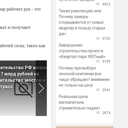
4412
ар рабочих рук - это
Тихая революция, или
Почему зумеры
отказываются от новых
йках и получают
квартир в пользу старых
дач
3726
абочей силы, таких как
Завершение
строительства проекта
«Квартал-парк УЮТный»
3199
ительство РФ направит
В Ленобласти отремонтиру
Почему при выборе
7 млрд рублей на
одну из самых протяженны
оконной компании все
чаще обращают внимание
ительство мостов и
автотрасс
не только на цену
трасс
2941
Реальная цена
маткапитала
стремительно падает
2874