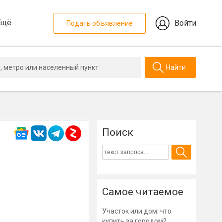
Ещё
Войти
Подать объявление
Найти
Поиск
Самое читаемое
Участок или дом: что
купить за городом?