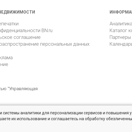
НЕДВИЖИМОСТИ
ИНФОРМА
епечатки
Аналитик
нфиденциальности BN.ru
Каталог 
ьское соглашение
Партнеры
 распространение персональных данных
Календар
клама
ение
стью "Управляющая
» и системы аналитики для персонализации сервисов и повышения 
6105, Санкт-Петербург, пр. Юрия Гагарина, 1
reklama@bn.ru
шаете их использование и соглашаетесь на обработку обезличенн