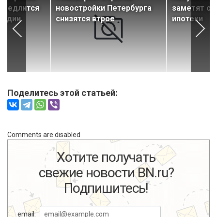
амедлится
новостройки Петербурга
заметят от
годии
снизятся втрое
ипотеки
Поделитесь этой статьей:
Comments are disabled
Хотите получать
свежие новости BN.ru?
Подпишитесь!
email: