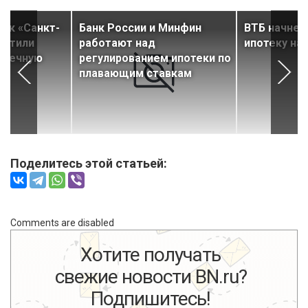
анк «Санкт-
Банк России и Минфин
ВТБ начнет
устили
работают над
ипотеку на
отечную
регулированием ипотеки по
плавающим ставкам
Поделитесь этой статьей:
Comments are disabled
Хотите получать
свежие новости BN.ru?
Подпишитесь!