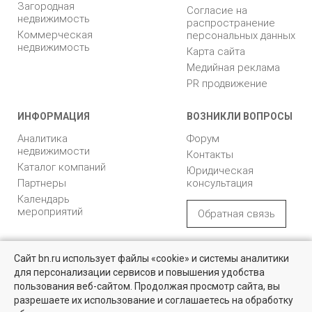
Загородная
Согласие на
недвижимость
распространение
Коммерческая
персональных данных
недвижимость
Карта сайта
Медийная реклама
PR продвижение
ИНФОРМАЦИЯ
ВОЗНИКЛИ ВОПРОСЫ
Аналитика
Форум
недвижимости
Контакты
Каталог компаний
Юридическая
Партнеры
консультация
Календарь
мероприятий
Обратная связь
Учредитель - Общество
16+
© 2005 – 2026, ООО «УК
Сайт bn.ru использует файлы «cookie» и системы аналитики
с ограниченной
«БН»
для персонализации сервисов и повышения удобства
ответственностью
"Управляющая
196105, Санкт-
пользования веб-сайтом. Продолжая просмотр сайта, вы
компания "Бюллетень
Петербург, пр. Юрия
разрешаете их использование и соглашаетесь на обработку
недвижимости"
Гагарина, 1