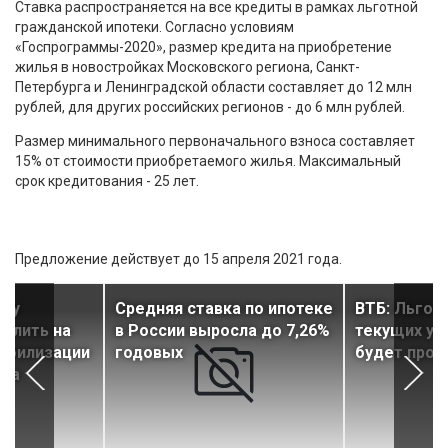
Ставка распространяется на все кредиты в рамках льготной
гражданской ипотеки. Согласно условиям
«Госпрограммы-2020», размер кредита на приобретение
жилья в новостройках Московского региона, Санкт-
Петербурга и Ленинградской области составляет до 12 млн
рублей, для других российских регионов - до 6 млн рублей.
Размер минимального первоначального взноса составляет
15% от стоимости приобретаемого жилья. Максимальный
срок кредитования - 25 лет.
Предложение действует до 15 апреля 2021 года.
еку
Средняя ставка по ипотеке
ВТБ: Льгот
длить на
в России выросла до 7,26%
текущих ус
табилизации
годовых
будет прод
нка