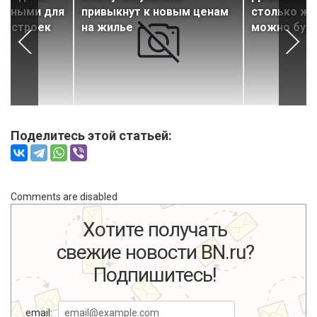
ельными для
привыкнут к новым ценам
столько жи
х строек
на жилье
можно буде
Поделитесь этой статьей:
Comments are disabled
Хотите получать
свежие новости BN.ru?
Подпишитесь!
email: