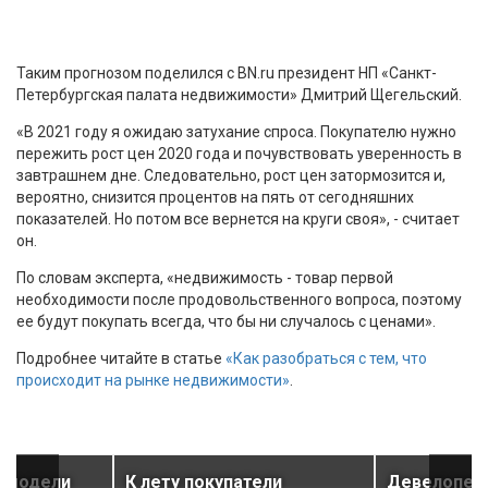
Таким прогнозом поделился с BN.ru президент НП «Санкт-
Петербургская палата недвижимости» Дмитрий Щегельский.
«В 2021 году я ожидаю затухание спроса. Покупателю нужно
пережить рост цен 2020 года и почувствовать уверенность в
завтрашнем дне. Следовательно, рост цен затормозится и,
вероятно, снизится процентов на пять от сегодняшних
показателей. Но потом все вернется на круги своя», - считает
он.
По словам эксперта, «недвижимость - товар первой
необходимости после продовольственного вопроса, поэтому
ее будут покупать всегда, что бы ни случалось с ценами».
Подробнее читайте в статье
«Как разобраться с тем, что
происходит на рынке недвижимости»
.
M-модели
К лету покупатели
Девелоперы