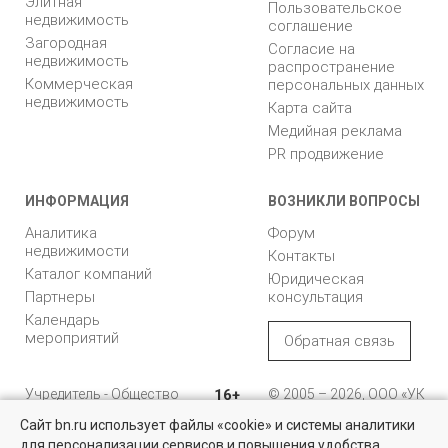
Элитная
Пользовательское
недвижимость
соглашение
Загородная
Согласие на
недвижимость
распространение
Коммерческая
персональных данных
недвижимость
Карта сайта
Медийная реклама
PR продвижение
ИНФОРМАЦИЯ
ВОЗНИКЛИ ВОПРОСЫ
Аналитика
Форум
недвижимости
Контакты
Каталог компаний
Юридическая
Партнеры
консультация
Календарь
мероприятий
Обратная связь
Учредитель - Общество
16+
© 2005 – 2026, ООО «УК
с ограниченной
«БН»
Сайт bn.ru использует файлы «cookie» и системы аналитики
ответственностью
"Управляющая
196105, Санкт-
для персонализации сервисов и повышения удобства