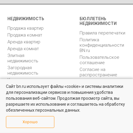
НЕДВИЖИМОСТЬ
БЮЛЛЕТЕНЬ
НЕДВИЖИМОСТИ
Продажа квартир
Правила перепечатки
Продажа комнат
Политика
Аренда квартир
конфиденциальности
Аренда комнат
BN.ru
Элитная
Пользовательское
недвижимость
соглашение
Загородная
Согласие на
недвижимость
распространение
Коммерческая
персональных данных
недвижимость
Сайт bn.ru использует файлы «cookie» и системы аналитики
Карта сайта
для персонализации сервисов и повышения удобства
Квартиры на вторичном рынке
Медийная реклама
пользования веб-сайтом. Продолжая просмотр сайта, вы
PR продвижение
Более 10 тысяч квартир в Санкт-Петербурге и области от
разрешаете их использование и соглашаетесь на обработку
собственников и агентств недвижимости
обезличенных персональных данных.
ИНФОРМАЦИЯ
ВОЗНИКЛИ ВОПРОСЫ
Посмотреть
Хорошо
Аналитика
Форум
недвижимости
Контакты