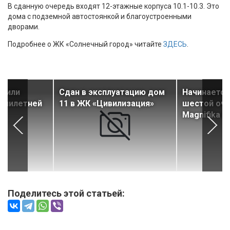
В сданную очередь входят 12-этажные корпуса 10.1-10.3. Это
дома с подземной автостоянкой и благоустроенными
дворами.
Подробнее о ЖК «Солнечный город» читайте
ЗДЕСЬ
.
ршили
Сдан в эксплуатацию дом
Начинается
семилетней
11 в ЖК «Цивилизация»
шестой оч
Magnifika Li
Поделитесь этой статьей: