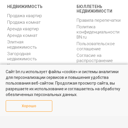
НЕДВИЖИМОСТЬ
БЮЛЛЕТЕНЬ
НЕДВИЖИМОСТИ
Продажа квартир
Правила перепечатки
Продажа комнат
Политика
Аренда квартир
конфиденциальности
Аренда комнат
BN.ru
Элитная
Пользовательское
недвижимость
соглашение
Загородная
Согласие на
недвижимость
распространение
Коммерческая
персональных данных
недвижимость
Сайт bn.ru использует файлы «cookie» и системы аналитики
Карта сайта
для персонализации сервисов и повышения удобства
Найти квартиру - это просто!
Медийная реклама
пользования веб-сайтом. Продолжая просмотр сайта, вы
PR продвижение
Выбирайте среди 14 тысяч проверенных вариантов на вторичом
разрешаете их использование и соглашаетесь на обработку
рынке жилья на портале BN.ru
обезличенных персональных данных.
ИНФОРМАЦИЯ
ВОЗНИКЛИ ВОПРОСЫ
Посмотреть объявления
Хорошо
Аналитика
Форум
недвижимости
Контакты
Каталог компаний
Юридическая
Партнеры
консультация