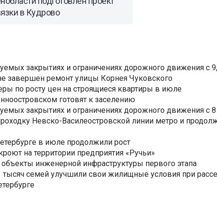
нобласти подготовлен проект
вязки в Кудрово
уемых закрытиях и ограничениях дорожного движения с 9, 
не завершен ремонт улицы Корнея Чуковского
еры по росту цен на строящиеся квартиры в июле
нноостровском готовят к заселению
уемых закрытиях и ограничениях дорожного движения с 8 
роходку Невско-Василеостровской линии метро и продолж
Петербурге в июле продолжили рост
ткроют на территории предприятия «Ручьи»
 объекты инженерной инфраструктуры первого этапа
3,3 тысяч семей улучшили свои жилищные условия при расс
етербурге