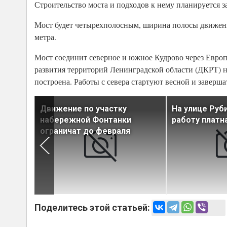
Строительство моста и подходов к нему планируется з
Мост будет четырехполосным, ширина полосы движения -
метра.
Мост соединит северное и южное Кудрово через Евро
развития территорий Ленинградской области (ДКРТ) н
построена. Работы с севера стартуют весной и заверша
влен
Движение по участку
На улице Руб
дрово
набережной Фонтанки
работу платн
ограничат до февраля
Поделитесь этой статьей: