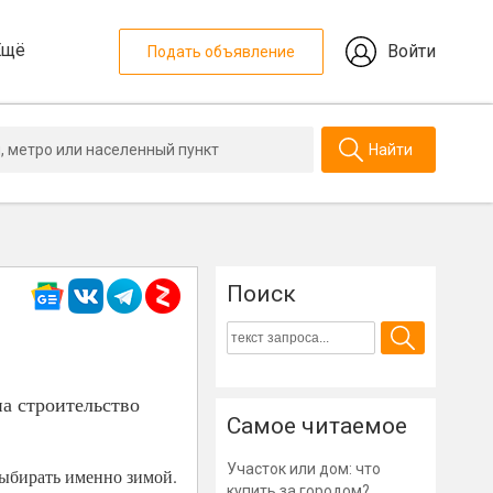
Ещё
Войти
Подать объявление
Найти
Поиск
а строительство
Самое читаемое
Участок или дом: что
выбирать именно зимой.
купить за городом?