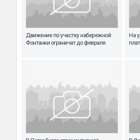
Движение по участку набережной
На у
Фонтанки ограничат до февраля
плат