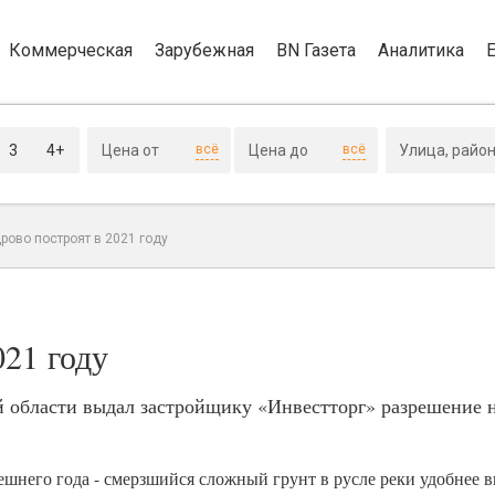
Коммерческая
Зарубежная
BN Газета
Аналитика
3
4+
всё
всё
рово построят в 2021 году
021 году
 области выдал застройщику «Инвестторг» разрешение н
шнего года - смерзшийся сложный грунт в русле реки удобнее 