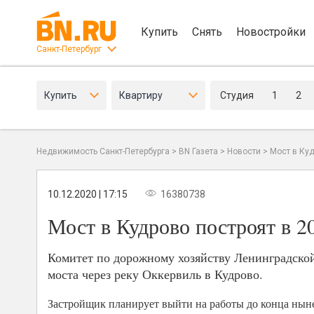
Купить
Снять
Новостройки
Санкт-Петербург
Купить
Квартиру
Студия
1
2
Недвижимость Санкт-Петербурга
>
BN Газета
>
Новости
>
Мост в Куд
10.12.2020 | 17:15
16380738
Мост в Кудрово построят в 2
Комитет по дорожному хозяйству Ленинградской
моста через реку Оккервиль в Кудрово.
Застройщик планирует выйти на работы до конца ныне