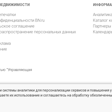
НЕДВИЖИМОСТИ
ИНФОРМА
епечатки
Аналитик
нфиденциальности BN.ru
Каталог 
ьское соглашение
Партнеры
 распространение персональных данных
Календар
клама
ение
стью "Управляющая
» и системы аналитики для персонализации сервисов и повышения 
6105, Санкт-Петербург, пр. Юрия Гагарина, 1
reklama@bn.ru
шаете их использование и соглашаетесь на обработку обезличенн