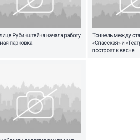
лице Рубинштейна начала работу
Тоннель между ст
ная парковка
«Спасская» и «Теат
построят к весне