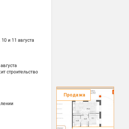
10 и 11 августа
августа
ит строительство
Продажа
елении