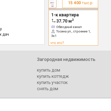
15 400
тыс.р.
1-к квартира
2
37.70
м
Обводный канал
у
Тосина ул., строение 1,
х дач
3к1
что это?
Загородная недвижимость
купить дом
купить коттедж
купить участок
снять дом