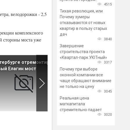
4515
Тихая революция, или
етра, велодорожки - 2,5
Почему зумеры
отказываются от новых
квартир в пользу старых
ирекции комплексного
дач
й стороны моста уже
3840
Завершение
строительства проекта
«Квартал-парк УЮТный»
тербурге отремонтируют
В Ленобласти подготовлен
3317
ый Елагин мост
проект развязки в Кудрово
Почему при выборе
оконной компании все
чаще обращают внимание
не только на цену
3045
Реальная цена
маткапитала
стремительно падает
3020