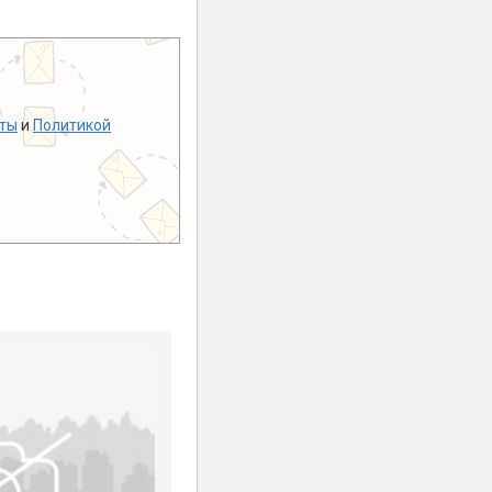
ты
и
Политикой