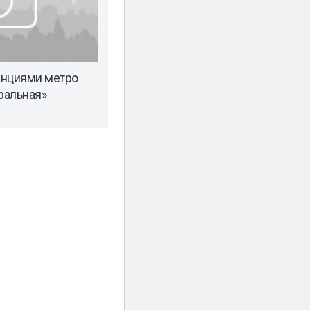
анциями метро
ральная»