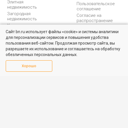
Элитная
Пользовательское
недвижимость
соглашение
Загородная
Согласие на
недвижимость
распространение
Коммерческая
персональных данных
недвижимость
Сайт bn.ru использует файлы «cookie» и системы аналитики
Карта сайта
для персонализации сервисов и повышения удобства
Найти квартиру - это просто!
Медийная реклама
пользования веб-сайтом. Продолжая просмотр сайта, вы
PR продвижение
Выбирайте среди 14 тысяч проверенных вариантов на вторичом
разрешаете их использование и соглашаетесь на обработку
рынке жилья на портале BN.ru
обезличенных персональных данных.
ИНФОРМАЦИЯ
ВОЗНИКЛИ ВОПРОСЫ
Посмотреть объявления
Хорошо
Аналитика
Форум
недвижимости
Контакты
Каталог компаний
Юридическая
Партнеры
консультация
Календарь
мероприятий
Обратная связь
Учредитель - Общество
16+
© 2005 – 2026, ООО «УК
с ограниченной
«БН»
ответственностью
"Управляющая
196105, Санкт-