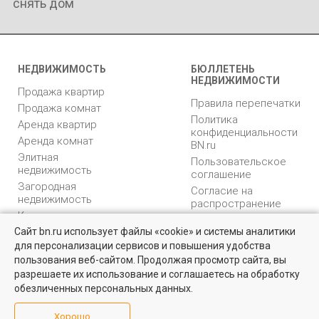
снять дом
НЕДВИЖИМОСТЬ
БЮЛЛЕТЕНЬ
НЕДВИЖИМОСТИ
Продажа квартир
Правила перепечатки
Продажа комнат
Политика
Аренда квартир
конфиденциальности
Аренда комнат
BN.ru
Элитная
Пользовательское
недвижимость
соглашение
Загородная
Согласие на
недвижимость
распространение
Коммерческая
персональных данных
недвижимость
Сайт bn.ru использует файлы «cookie» и системы аналитики
Карта сайта
для персонализации сервисов и повышения удобства
Квартиры на вторичном рынке
Медийная реклама
пользования веб-сайтом. Продолжая просмотр сайта, вы
PR продвижение
Более 10 тысяч квартир в Санкт-Петербурге и области от
разрешаете их использование и соглашаетесь на обработку
собственников и агентств недвижимости
обезличенных персональных данных.
ИНФОРМАЦИЯ
ВОЗНИКЛИ ВОПРОСЫ
Посмотреть
Хорошо