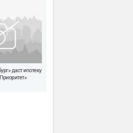
ург» даст ипотеку
«Приоритет»