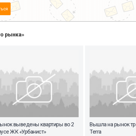
ться
о рынка»
рынок выведены квартиры во 2
Вышла на рынок тр
пусе ЖК «Урбанист»
Terra