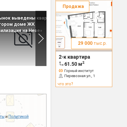
Продажа
рынок выведены квартиры
На рынок выведены кварти
втором доме ЖК
в 10 корпусе ЖК «Северный
илизация на Неве»
29 000
тыс.р.
2-к квартира
2
61.50
м
Горный институт
Перевозная ул., 1
что это?
ты
и
Политикой