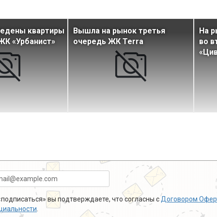
ведены квартиры
Вышла на рынок третья
На 
 ЖК «Урбанист»
очередь ЖК Terra
во 
«Цив
подписаться» вы подтверждаете, что согласны с
Договором Офер
циальности
.