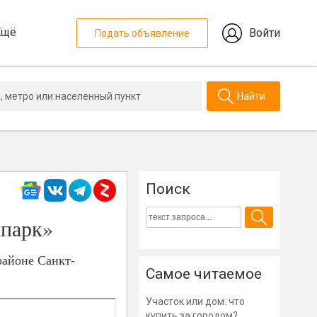
Ещё
Войти
Подать объявление
Найти
Поиск
 парк»
районе Санкт-
Самое читаемое
Участок или дом: что
купить за городом?