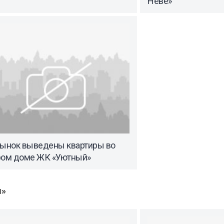
Неве»
рынок выведены квартиры во
ром доме ЖК «Уютный»
ы»