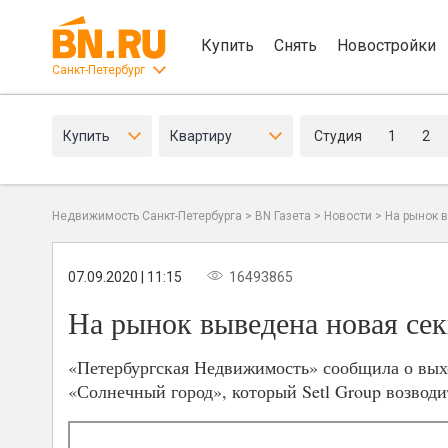
Купить
Снять
Новостройки
Санкт-Петербург
Купить
Квартиру
Студия
1
2
Недвижимость Санкт-Петербурга
>
BN Газета
>
Новости
>
На рынок 
07.09.2020 | 11:15
16493865
На рынок выведена новая се
«Петербургская Недвижимость» сообщила о выхо
«Солнечный город», который Setl Group возводи