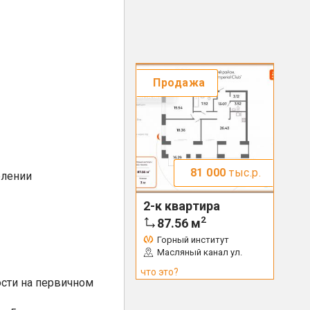
Продажа
81 000
тыс.р.
елении
2-к квартира
2
87.56
м
Горный институт
Масляный канал ул.
что это?
сти на первичном