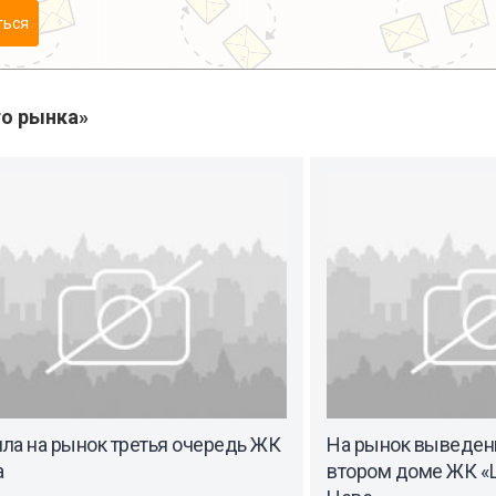
ться
о рынка»
ла на рынок третья очередь ЖК
На рынок выведен
a
втором доме ЖК «