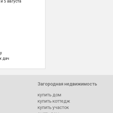
и 5 августа
у
х дач
Загородная недвижимость
купить дом
купить коттедж
купить участок