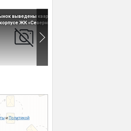
рынок выведены квартиры
На рынок выведены кварти
 корпусе ЖК «Северный»
во втором доме ЖК «Уютны
ты
и
Политикой