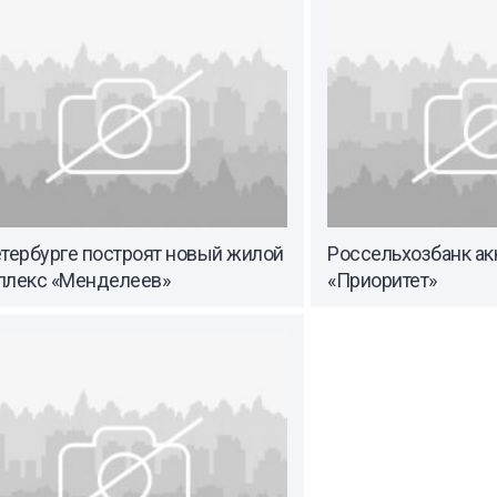
етербурге построят новый жилой
Россельхозбанк а
плекс «Менделеев»
«Приоритет»