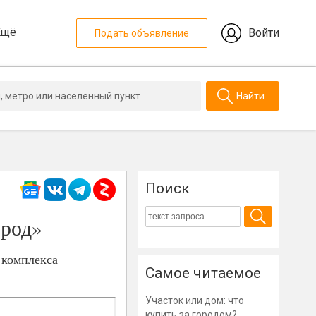
Ещё
Войти
Подать объявление
Найти
Поиск
ород»
 комплекса
Самое читаемое
Участок или дом: что
купить за городом?