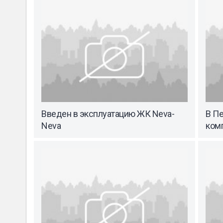
Введен в эксплуатацию ЖК Neva-
В П
Neva
ком