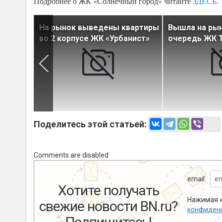
Подробнее о ЖК «Солнечный город» читайте
ЗДЕСЬ
.
вартиры
На рынок выведены квартиры
Вышла на рын
нист»
во 2 корпусе ЖК «Урбанист»
очередь ЖК T
Поделитесь этой статьей:
Comments are disabled
email:
Хотите получать
Нажимая «
свежие новости BN.ru?
конфиден