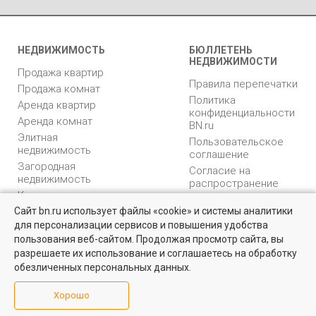
НЕДВИЖИМОСТЬ
БЮЛЛЕТЕНЬ
НЕДВИЖИМОСТИ
Продажа квартир
Правила перепечатки
Продажа комнат
Политика
Аренда квартир
конфиденциальности
Аренда комнат
BN.ru
Элитная
Пользовательское
недвижимость
соглашение
Загородная
Согласие на
недвижимость
распространение
Коммерческая
персональных данных
недвижимость
Сайт bn.ru использует файлы «cookie» и системы аналитики
Карта сайта
для персонализации сервисов и повышения удобства
Медийная реклама
пользования веб-сайтом. Продолжая просмотр сайта, вы
PR продвижение
разрешаете их использование и соглашаетесь на обработку
обезличенных персональных данных.
ИНФОРМАЦИЯ
ВОЗНИКЛИ ВОПРОСЫ
Хорошо
Аналитика
Форум
недвижимости