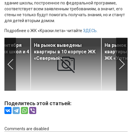
здание школы, построенное по федеральной программе,
соответствует всем заявленным требованиям, а значит, его
стены не только будут помогать получать знания, но и станут
для детей вторым домом.
Подробнее о ЖК «Краски лета» читайте
ЗДЕСЬ
.
 сентября
На рынок выведены
На рынок 
вых школ и 4
квартиры в 10 корпусе ЖК
квартиры в
«Северный»
ЖК «Уютны
Поделитесь этой статьей:
Comments are disabled