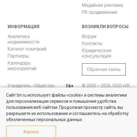
Медийная реклама
PR продвижение
ИНФОРМАЦИЯ
ВОЗНИКЛИ ВОПРОСЫ
Аналитика
Форум
недвижимости
Контакты
Каталог компаний
Юридическая
Партнеры
консультация
Календарь
мероприятий
Обратная связь
Учредитель - Общество
16+
© 2005 – 2026, ООО «УК
с ограниченной
«БН»
Сайт bn.ru использует файлы «cookie» и системы аналитики
ответственностью
"Управляющая
196105, Санкт-
для персонализации сервисов и повышения удобства
компания "Бюллетень
Петербург, пр. Юрия
пользования веб-сайтом. Продолжая просмотр сайта, вы
недвижимости"
Гагарина, 1
разрешаете их использование и соглашаетесь на обработку
обезличенных персональных данных.
8 (812) 331-93-56
Хорошо
reklama@bn.ru