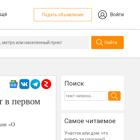
Ещё
Войти
Подать объявление
Найти
Поиск
т в первом
Самое читаемое
кон «О
Участок или дом: что
купить за городом?