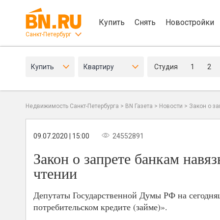
Купить
Снять
Новостройки
Санкт-Петербург
Купить
Квартиру
Студия
1
2
Недвижимость Санкт-Петербурга
>
BN Газета
>
Новости
>
Закон о з
09.07.2020 | 15:00
24552891
Закон о запрете банкам навя
чтении
Депутаты Государственной Думы РФ на сегодня
потребительском кредите (займе)».