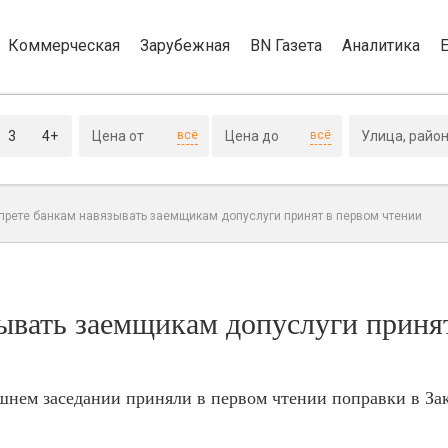
Коммерческая
Зарубежная
BN Газета
Аналитика
3
4+
всё
всё
апрете банкам навязывать заемщикам допуслуги принят в первом чтении
зывать заемщикам допуслуги приня
шнем заседании приняли в первом чтении поправки в За