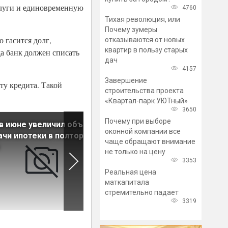
слуги и единовременную
4760
Тихая революция, или
Почему зумеры
 гасится долг,
отказываются от новых
квартир в пользу старых
да банк должен списать
дач
4157
Завершение
ту кредита. Такой
строительства проекта
«Квартал-парк УЮТный»
3650
Почему при выборе
в июне увеличил объем
Газпромбанк меняет услови
оконной компании все
чи ипотеки в полтора
выдачи льготной ипотеки
чаще обращают внимание
не только на цену
3353
Реальная цена
маткапитала
стремительно падает
3319