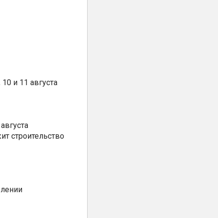
10 и 11 августа
августа
ит строительство
елении