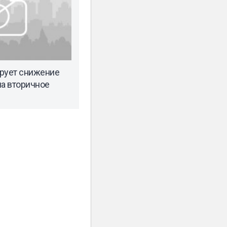
рует снижение
на вторичное