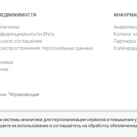
НЕДВИЖИМОСТИ
ИНФОРМА
епечатки
Аналитик
нфиденциальности BN.ru
Каталог 
ьское соглашение
Партнеры
 распространение персональных данных
Календар
клама
ение
стью "Управляющая
» и системы аналитики для персонализации сервисов и повышения 
6105, Санкт-Петербург, пр. Юрия Гагарина, 1
reklama@bn.ru
шаете их использование и соглашаетесь на обработку обезличенн