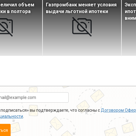
величил объем
Газпромбанк меняет условия
Эксп
ки в полтора
выдачи льготной ипотеки
ипот
вним
подписаться» вы подтверждаете, что согласны с
Договором Офер
циальности
.
ться