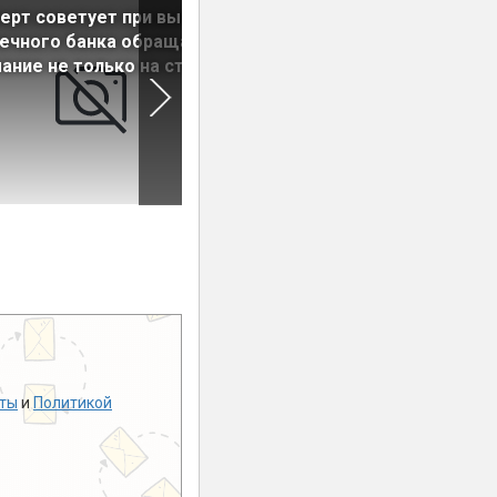
ерт советует при выборе
Альфа-Банк даст льготную
ечного банка обращать
ипотеку на квартиры в ЖК
ание не только на ставки
Domino
ты
и
Политикой