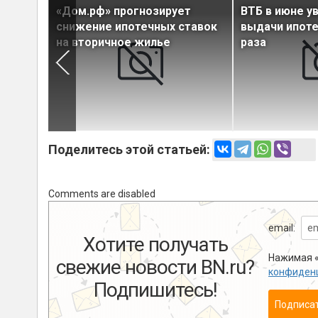
вартиры
«Дом.рф» прогнозирует
ВТБ в июне у
овский»
снижение ипотечных ставок
выдачи ипоте
на вторичное жилье
раза
Поделитесь этой статьей:
Comments are disabled
email:
Хотите получать
Нажимая «
свежие новости BN.ru?
конфиден
Подпишитесь!
Подписа