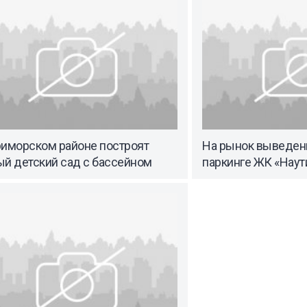
риморском районе построят
На рынок выведен
ый детский сад с бассейном
паркинге ЖК «Наут