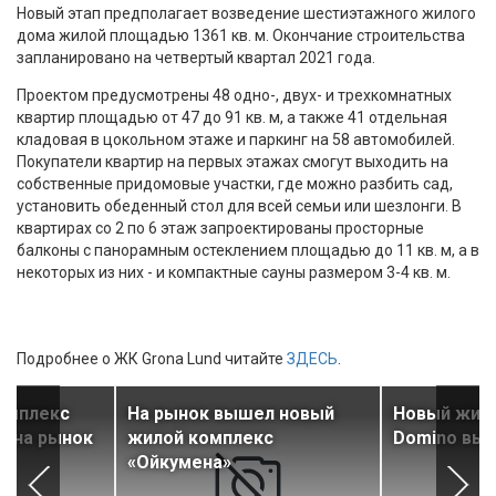
Новый этап предполагает возведение шестиэтажного жилого
дома жилой площадью 1361 кв. м. Окончание строительства
запланировано на четвертый квартал 2021 года.
Проектом предусмотрены 48 одно-, двух- и трехкомнатных
квартир площадью от 47 до 91 кв. м, а также 41 отдельная
кладовая в цокольном этаже и паркинг на 58 автомобилей.
Покупатели квартир на первых этажах смогут выходить на
собственные придомовые участки, где можно разбить сад,
установить обеденный стол для всей семьи или шезлонги. В
квартирах со 2 по 6 этаж запроектированы просторные
балконы с панорамным остеклением площадью до 11 кв. м, а в
некоторых из них - и компактные сауны размером 3-4 кв. м.
Подробнее о ЖК Grona Lund читайте
ЗДЕСЬ
.
омплекс
На рынок вышел новый
Новый жил
н на рынок
жилой комплекс
Domino выв
«Ойкумена»