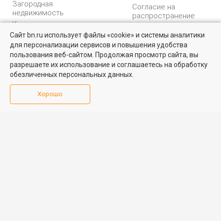
Загородная
Согласие на
недвижимость
распространение
Коммерческая
персональных данных
недвижимость
Сайт bn.ru использует файлы «cookie» и системы аналитики
Карта сайта
для персонализации сервисов и повышения удобства
Найти квартиру - это просто!
Медийная реклама
пользования веб-сайтом. Продолжая просмотр сайта, вы
PR продвижение
Выбирайте среди 14 тысяч проверенных вариантов на вторичом
разрешаете их использование и соглашаетесь на обработку
рынке жилья на портале BN.ru
обезличенных персональных данных.
ИНФОРМАЦИЯ
ВОЗНИКЛИ ВОПРОСЫ
Посмотреть объявления
Хорошо
Аналитика
Форум
недвижимости
Контакты
Каталог компаний
Юридическая
Партнеры
консультация
Календарь
мероприятий
Обратная связь
Учредитель - Общество
16+
© 2005 – 2026, ООО «УК
с ограниченной
«БН»
ответственностью
"Управляющая
196105, Санкт-
компания "Бюллетень
Петербург, пр. Юрия
недвижимости"
Гагарина, 1