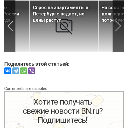
ого
Спрос на апартаменты в
На восстан
в России
Петербурге падает, но
долгосроч
сегда
цены растут
потребуетс
Поделитесь этой статьей:
Comments are disabled
Хотите получать
свежие новости BN.ru?
Подпишитесь!