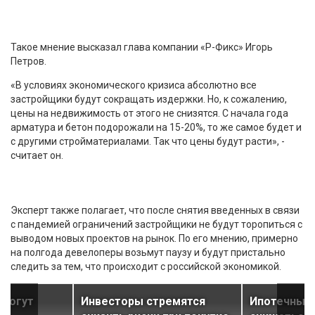
Такое мнение высказал глава компании «Р-Фикс» Игорь
Петров.
«В условиях экономического кризиса абсолютно все
застройщики будут сокращать издержки. Но, к сожалению,
цены на недвижимость от этого не снизятся. С начала года
арматура и бетон подорожали на 15-20%, то же самое будет и
с другими стройматериалами. Так что цены будут расти», -
считает он.
Эксперт также полагает, что после снятия введенных в связи
с пандемией ограничений застройщики не будут торопиться с
выводом новых проектов на рынок. По его мнению, примерно
на полгода девелоперы возьмут паузу и будут пристально
следить за тем, что происходит с российской экономикой.
 могут
Инвесторы стремятся
Ипотечные 