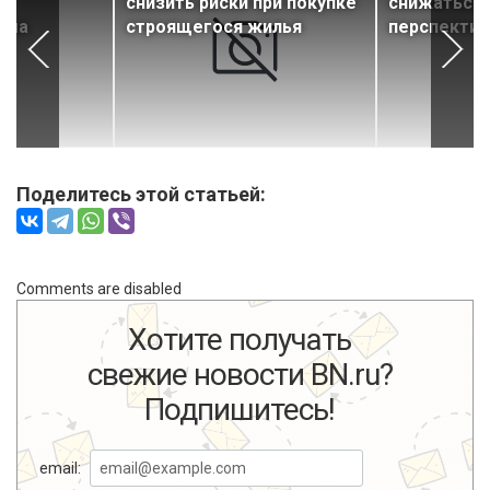
ае
снизить риски при покупке
снижаться 
има
строящегося жилья
перспектив
Поделитесь этой статьей:
Comments are disabled
Хотите получать
свежие новости BN.ru?
Подпишитесь!
email: