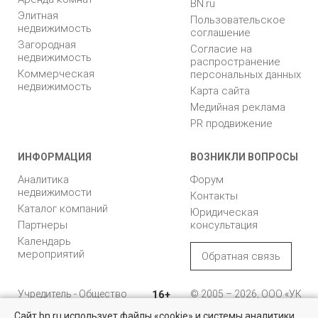
BN.ru
Элитная
Пользовательское
недвижимость
соглашение
Загородная
Согласие на
недвижимость
распространение
Коммерческая
персональных данных
недвижимость
Карта сайта
Медийная реклама
PR продвижение
ИНФОРМАЦИЯ
ВОЗНИКЛИ ВОПРОСЫ
Аналитика
Форум
недвижимости
Контакты
Каталог компаний
Юридическая
Партнеры
консультация
Календарь
мероприятий
Обратная связь
Учредитель - Общество
16+
© 2005 – 2026, ООО «УК
с ограниченной
«БН»
Сайт bn.ru использует файлы «cookie» и системы аналитики
ответственностью