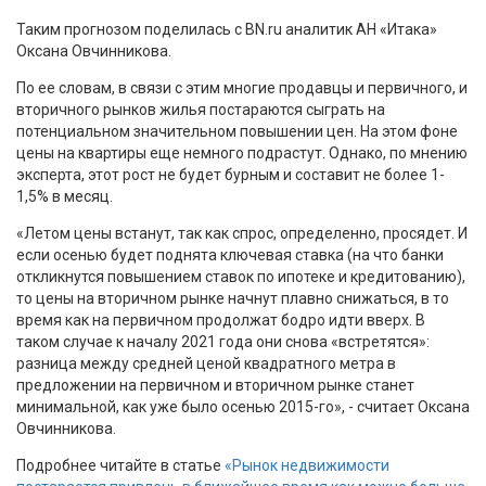
Таким прогнозом поделилась с BN.ru аналитик АН «Итака»
Оксана Овчинникова.
По ее словам, в связи с этим многие продавцы и первичного, и
вторичного рынков жилья постараются сыграть на
потенциальном значительном повышении цен. На этом фоне
цены на квартиры еще немного подрастут. Однако, по мнению
эксперта, этот рост не будет бурным и составит не более 1-
1,5% в месяц.
«Летом цены встанут, так как спрос, определенно, просядет. И
если осенью будет поднята ключевая ставка (на что банки
откликнутся повышением ставок по ипотеке и кредитованию),
то цены на вторичном рынке начнут плавно снижаться, в то
время как на первичном продолжат бодро идти вверх. В
таком случае к началу 2021 года они снова «встретятся»:
разница между средней ценой квадратного метра в
предложении на первичном и вторичном рынке станет
минимальной, как уже было осенью 2015-го», - считает Оксана
Овчинникова.
Подробнее читайте в статье
«Рынок недвижимости