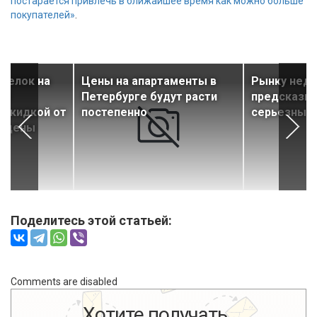
постарается привлечь в ближайшее время как можно больше
покупателей»
.
делок на
Цены на апартаменты в
Рынку нед
ке
Петербурге будут расти
предсказы
 скидкой от
постепенно
серьезный 
й цены
Поделитесь этой статьей:
Comments are disabled
Хотите получать