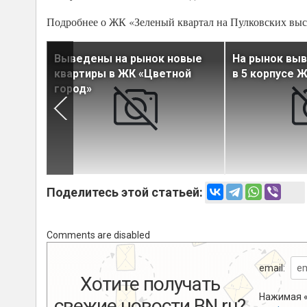
Подробнее о ЖК «Зеленый квартал на Пулковских выс
ый пул
Выведены на рынок новые
На рынок вы
ге ЖК
квартиры в ЖК «Цветной
в 5 корпусе ЖК
город»
Поделитесь этой статьей:
Comments are disabled
email:
Хотите получать
Нажимая «
свежие новости BN.ru?