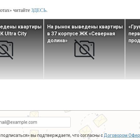
отах» читайте
ЗДЕСЬ
.
ведены квартиры
На рынок выведены квартиры
«Гру
 Ultra City
в 37 корпусе ЖК «Северная
перв
долина»
прод
подписаться» вы подтверждаете, что согласны с
Договором Офер