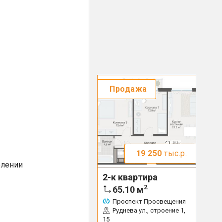
Продажа
19 250
тыс.р.
елении
2-к квартира
2
65.10
м
Проспект Просвещения
Руднева ул., строение 1,
15