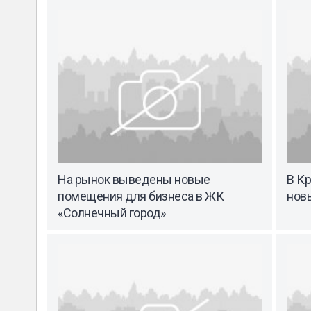
На рынок выведены новые
В К
помещения для бизнеса в ЖК
нов
«Солнечный город»