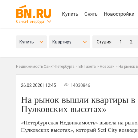
Купить
Снять
Новостройки
Санкт-Петербург
Купить
Квартиру
Студия
1
2
Недвижимость Санкт-Петербурга
>
BN Газета
>
Новости
>
На рынок 
26.02.2020 | 12:45
14030846
На рынок вышли квартиры в 
Пулковских высотах»
«Петербургская Недвижимость» вывела на рынок
Пулковских высотах», который Setl City возвод