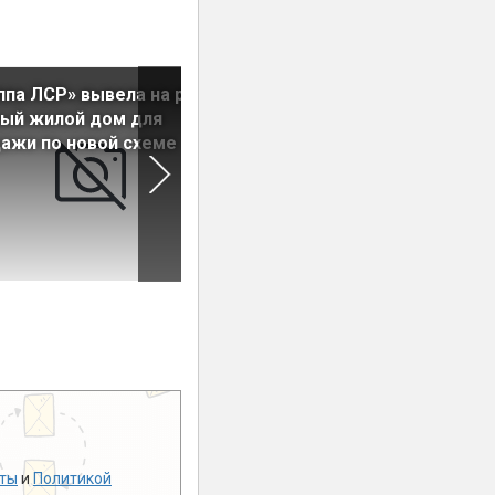
ппа ЛСР» вывела на рынок
На рынок выведены новые
ый жилой дом для
квартиры в ЖК «Ручьи»
ажи по новой схеме
ты
и
Политикой