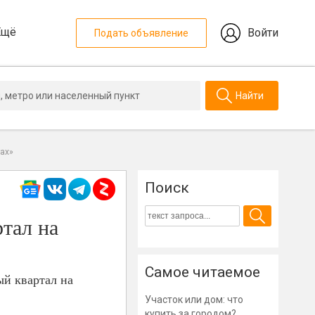
Ещё
Войти
Подать объявление
Найти
ах»
Поиск
тал на
Самое читаемое
ый квартал на
Участок или дом: что
купить за городом?