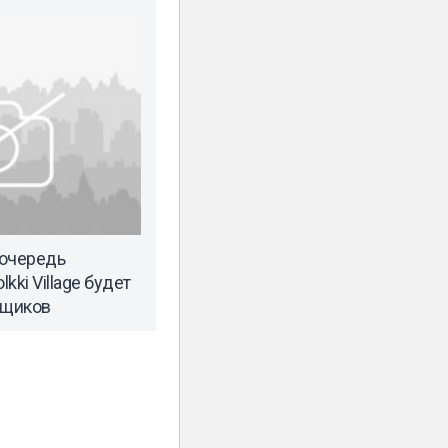
 очередь
kki Village будет
ьщиков