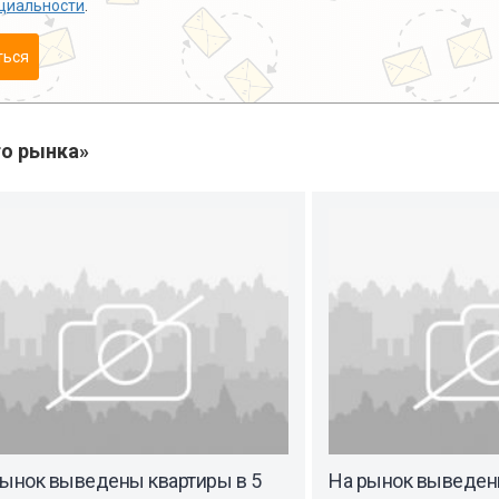
циальности
.
ться
о рынка»
рынок выведены квартиры в 5
На рынок выведены