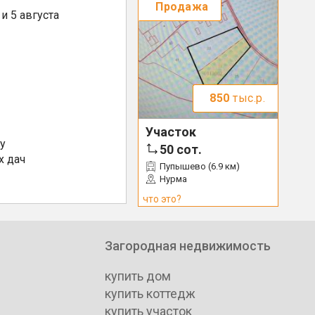
Продажа
и 5 августа
850
тыс.р.
Участок
у
50
сот.
х дач
Пупышево (6.9 км)
Нурма
что это?
Загородная недвижимость
купить дом
купить коттедж
купить участок