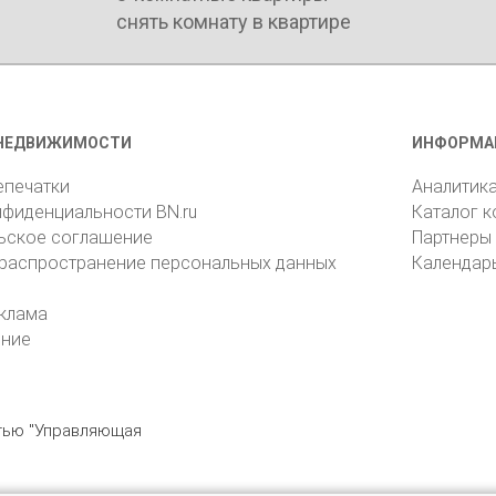
снять комнату в квартире
НЕДВИЖИМОСТИ
ИНФОРМА
епечатки
Аналитик
нфиденциальности BN.ru
Каталог 
ьское соглашение
Партнеры
 распространение персональных данных
Календар
клама
ение
стью "Управляющая