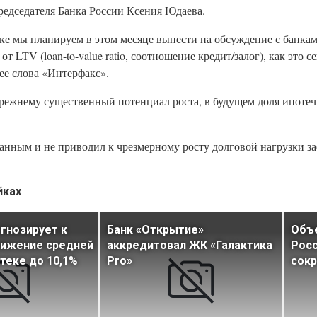
редседателя Банка России Ксения Юдаева.
ке мы планируем в этом месяце вынести на обсуждение с банка
т LTV (loan-to-value ratio, соотношение кредит/залог), как это се
ее слова «Интерфакс».
прежнему существенный потенциал роста, в будущем доля ипоте
ованным и не приводил к чрезмерному росту долговой нагрузки 
йках
гнозирует к
Банк «Открытие»
Объе
нижение средней
аккредитовал ЖК «Галактика
Росс
отеке до 10,1%
Pro»
сокр