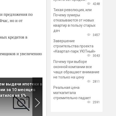
4248
Тихая революция, или
ми предложения по
Почему зумеры
йчас, но и от
отказываются от новых
квартир в пользу старых
дач
3457
чных кредитов в
Завершение
строительства проекта
«Квартал-парк УЮТный»
заемщиков и увеличению
3043
Почему при выборе
оконной компании все
чаще обращают внимание
не только на цену
2811
м выдачи ипотеки в
Росбанк даст ипотеку на
Реальная цена
ии за 10 месяцев
квартиры в ЖК «Галактика
маткапитала
атился на 6%
Pro»
стремительно падает
2591