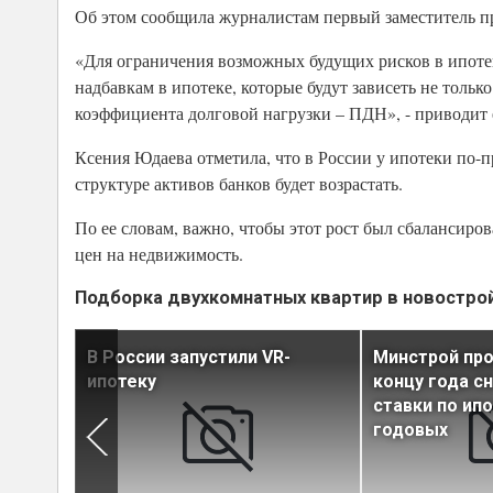
Об этом сообщила журналистам первый заместитель п
«Для ограничения возможных будущих рисков в ипоте
надбавкам в ипотеке, которые будут зависеть не только о
коэффициента долговой нагрузки – ПДН», - приводит 
Ксения Юдаева отметила, что в России у ипотеки по-
структуре активов банков будет возрастать.
По ее словам, важно, чтобы этот рост был сбалансир
цен на недвижимость.
Подборка двухкомнатных квартир в новостро
на
В России запустили VR-
Минстрой про
тика
ипотеку
концу года с
ставки по ип
годовых