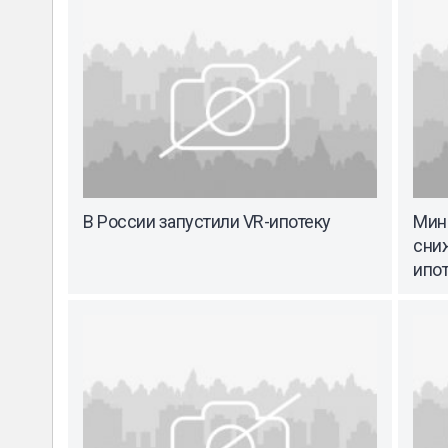
В России запустили VR-ипотеку
Минс
сни
ипот