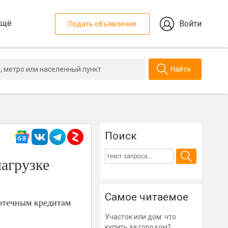
Ещё
Войти
Подать объявление
Найти
Поиск
нагрузке
Самое читаемое
потечным кредитам
Участок или дом: что
купить за городом?