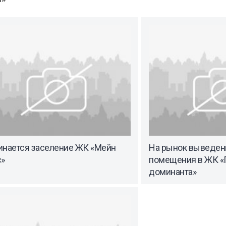
инается заселение ЖК «Мейн
На рынок выведен
с»
помещения в ЖК «
доминанта»