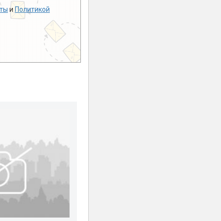
ты
и
Политикой