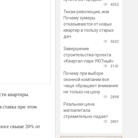
4352
Тихая революция, или
Почему зумеры
отказываются от новых
квартир в пользу старых
дач
3602
Завершение
строительства проекта
«Квартал-парк УЮТный»
3141
Почему при выборе
оконной компании все
чаще обращают внимание
не только на цену
сти квартиры.
2898
Реальная цена
я ставка при этом
маткапитала
стремительно падает
2801
зносе свыше 20% от