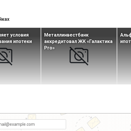
йках
яет условия
Металлинвестбанк
Альф
ания ипотеки
аккредитовал ЖК «Галактика
ипо
Pro»