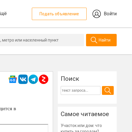
Ещё
Войти
Подать объявление
Найти
Поиск
дится в
Самое читаемое
Участок или дом: что
купить за городом?