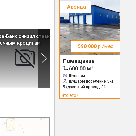
Аренда
а-Банк снизил ставки по
Центробанк обсудит с
течным кредитам
российскими банками
590 000
р./мес.
ужесточение выдачи ипоте
Помещение
2
600.00
м
Шушары
Шушары поселение, 3-й
Бадаевский проезд, 21
что это?