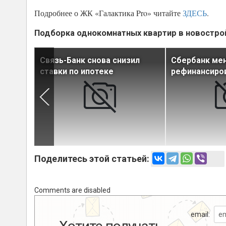
Подробнее о ЖК «Галактика Pro» читайте
ЗДЕСЬ
.
Подборка однокомнатных квартир в новостро
й
Связь-Банк снова снизил
Сбербанк мен
вести в
ставки по ипотеке
рефинансиров
а года
Поделитесь этой статьей:
Comments are disabled
email: