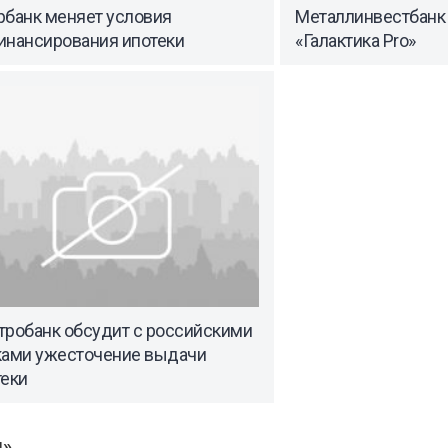
рбанк меняет условия
Металлинвестбанк
инансирования ипотеки
«Галактика Pro»
тробанк обсудит с российскими
ками ужесточение выдачи
теки
ы»