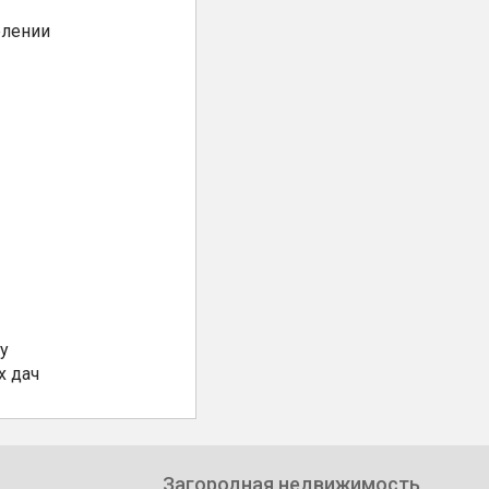
елении
у
х дач
Загородная недвижимость