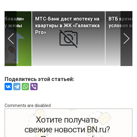
робовали»
МТС-Банк даст ипотеку на
ВТБ времен
еку жены
квартиры в ЖК «Галактика
условия вы
Pro»
Поделитесь этой статьей:
Comments are disabled
Хотите получать
свежие новости BN.ru?