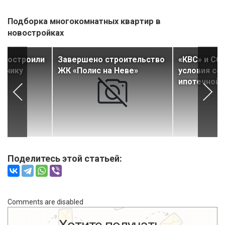
Подборка многокомнатных квартир в
новостройках
 построили
Завершено строительство
«КВС» и Сб
линику
ЖК «Полис на Неве»
условия со
ипотечной
Поделитесь этой статьей:
Comments are disabled