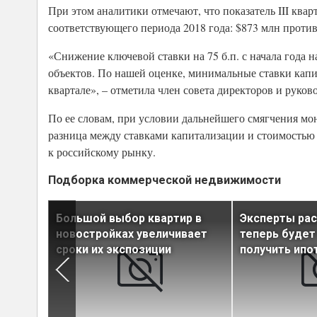
При этом аналитики отмечают, что показатель III квар
соответствующего периода 2018 года: $873 млн против
«Снижение ключевой ставки на 75 б.п. с начала года 
объектов. По нашей оценке, минимальные ставки капит
квартале», – отметила член совета директоров и рук
По ее словам, при условии дальнейшего смягчения мо
разница между ставками капитализации и стоимостью 
к российскому рынку.
Подборка коммерческой недвижимости
ой
Большой выбор квартир в
Эксперты рас
и в
новостройках увеличивает
теперь будет
 42%
сроки их экспозиции
получить ипо