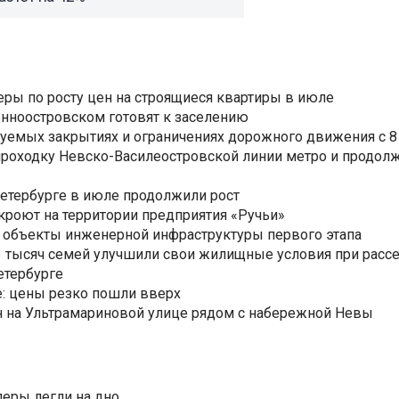
еры по росту цен на строящиеся квартиры в июле
нноостровском готовят к заселению
уемых закрытиях и ограничениях дорожного движения с 8 
роходку Невско-Василеостровской линии метро и продолж
Петербурге в июле продолжили рост
ткроют на территории предприятия «Ручьи»
 объекты инженерной инфраструктуры первого этапа
3,3 тысяч семей улучшили свои жилищные условия при расс
етербурге
: цены резко пошли вверх
н на Ультрамариновой улице рядом с набережной Невы
еры легли на дно