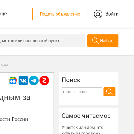
Ещё
Войти
Подать объявление
Найти
 года
Поиск
рдным за
Самое читаемое
мости России
.
Участок или дом: что
купить за городом?