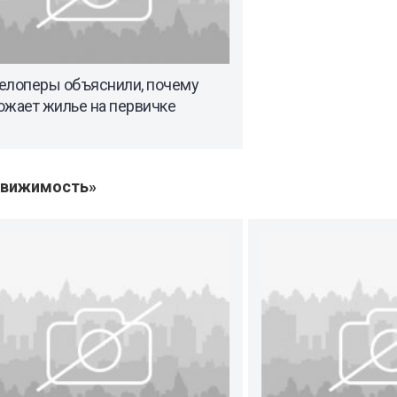
елоперы объяснили, почему
ожает жилье на первичке
движимость»