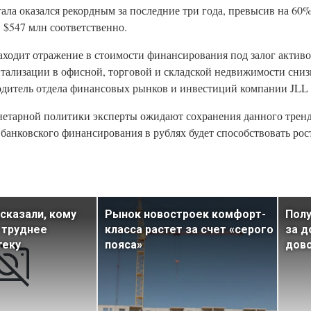
тала оказался рекордным за последние три года, превысив на 60
 $547 млн соответственно.
находит отражение в стоимости финансирования под залог активо
ализации в офисной, торговой и складской недвижимости снизили
оводитель отдела финансовых рынков и инвестиций компании JL
нетарной политики эксперты ожидают сохранения данного тренд
банковского финансирования в рублях будет способствовать рос
сказали, кому
Рынок новостроек комфорт-
Полу
 труднее
класса растет за счет «серого
за д
теку
пояса»
дов