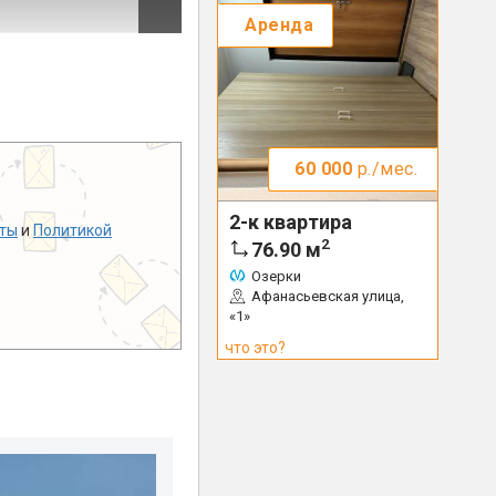
Аренда
60 000
р./мес.
2-к квартира
ты
и
Политикой
2
76.90
м
Озерки
Афанасьевская улица,
«1»
что это?