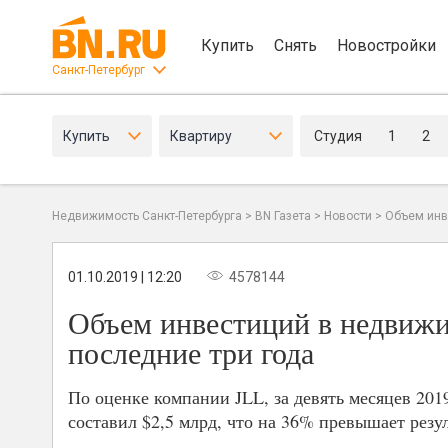
Купить
Снять
Новостройки
Санкт-Петербург
Купить
Квартиру
Студия
1
2
Недвижимость Санкт-Петербурга
>
BN Газета
>
Новости
>
Объем инве
01.10.2019 | 12:20
4578144
Объем инвестиций в недвижим
последние три года
По оценке компании JLL, за девять месяцев 20
составил $2,5 млрд, что на 36% превышает резул