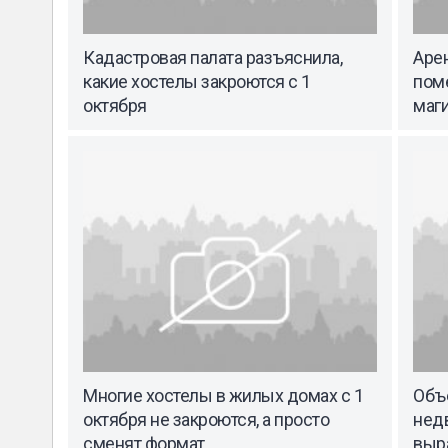
Кадастровая палата разъяснила,
Аре
какие хостелы закроются с 1
пом
октября
маг
Многие хостелы в жилых домах с 1
Объ
октября не закроются, а просто
недв
сменят формат
выра