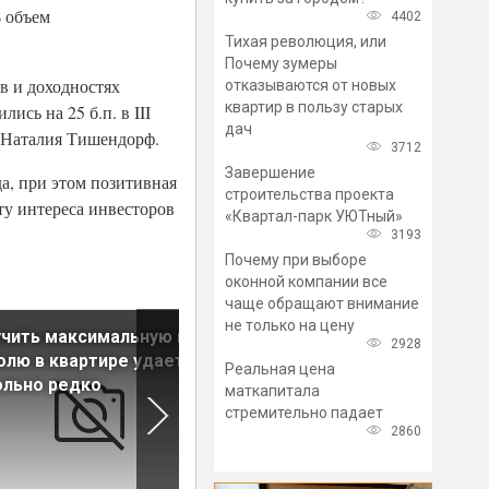
% объем
4402
Тихая революция, или
Почему зумеры
в и доходностях
отказываются от новых
квартир в пользу старых
сь на 25 б.п. в III
дач
L Наталия Тишендорф.
3712
Завершение
а, при этом позитивная
строительства проекта
ту интереса инвесторов
«Квартал-парк УЮТный»
3193
Почему при выборе
оконной компании все
чаще обращают внимание
не только на цену
чить максимальную цену
Девелоперы объяснили,
2928
олю в квартире удается
почему дорожает жилье на
Реальная цена
ольно редко
первичке
маткапитала
стремительно падает
2860