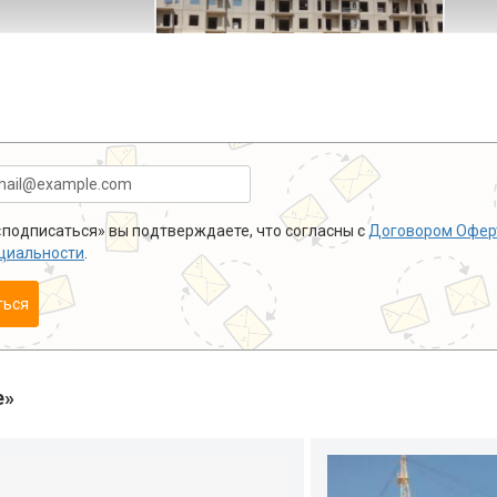
подписаться» вы подтверждаете, что согласны с
Договором Офер
циальности
.
ться
е»