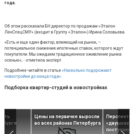
года.
Об этом рассказала БН директор по продажам «Эталон
ЛенСпецСМУ» (входит в Группу «Эталон») Ирина Соловьева.
«Есть и еще один фактор, влияющий на рынок, –
потенциальное снижение ипотечных ставок, которого ждут
покупатели. Мы ожидаем традиционное оживление рынка
осенью», - отметила эксперт.
Подробнее читайте в статье
«Насколько подорожают
новостройки до конца года»
.
Подборка квартир-студий в новостройках
ость
Цены на первичке выросли
Перспекти
ербурге
во всех районах Петербурга
«двушках» 
к
поступают 