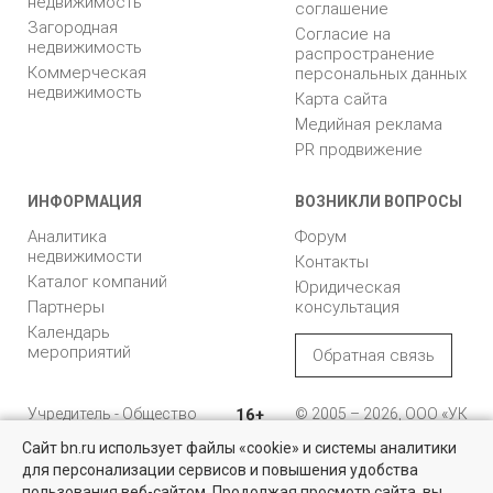
недвижимость
соглашение
Загородная
Согласие на
недвижимость
распространение
Коммерческая
персональных данных
недвижимость
Карта сайта
Медийная реклама
PR продвижение
ИНФОРМАЦИЯ
ВОЗНИКЛИ ВОПРОСЫ
Аналитика
Форум
недвижимости
Контакты
Каталог компаний
Юридическая
Партнеры
консультация
Календарь
мероприятий
Обратная связь
Учредитель - Общество
16+
© 2005 – 2026, ООО «УК
с ограниченной
«БН»
Сайт bn.ru использует файлы «cookie» и системы аналитики
ответственностью
"Управляющая
196105, Санкт-
для персонализации сервисов и повышения удобства
Квартиры на вторичном рынке
компания "Бюллетень
Петербург, пр. Юрия
пользования веб-сайтом. Продолжая просмотр сайта, вы