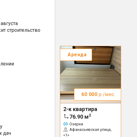
августа
ит строительство
Аренда
елении
60 000
р./мес.
2-к квартира
2
76.90
м
Озерки
у
Афанасьевская улица,
х дач
«1»