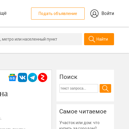
Ещё
Войти
Подать объявление
Найти
Поиск
на
Самое читаемое
.
Участок или дом: что
купить за городом?