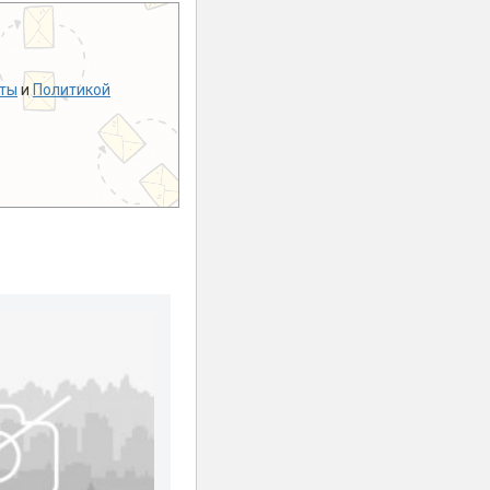
ты
и
Политикой