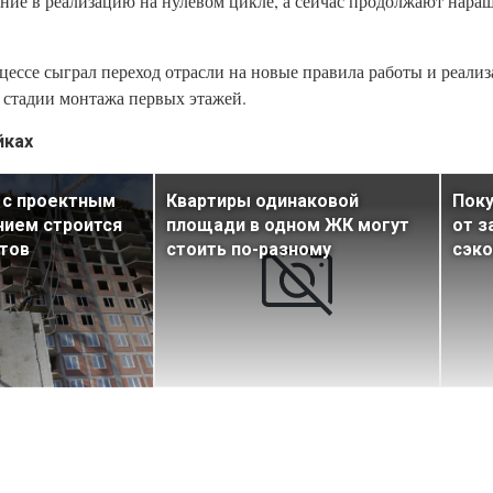
ние в реализацию на нулевом цикле, а сейчас продолжают нара
ессе сыграл переход отрасли на новые правила работы и реализ
 стадии монтажа первых этажей.
йках
 с проектным
Квартиры одинаковой
Поку
нием строится
площади в одном ЖК могут
от з
тов
стоить по-разному
сэко