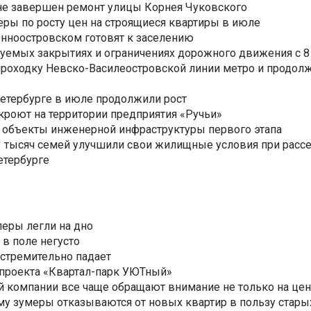
не завершен ремонт улицы Корнея Чуковского
еры по росту цен на строящиеся квартиры в июле
нноостровском готовят к заселению
уемых закрытиях и ограничениях дорожного движения с 8 
роходку Невско-Василеостровской линии метро и продолж
Петербурге в июле продолжили рост
ткроют на территории предприятия «Ручьи»
 объекты инженерной инфраструктуры первого этапа
3,3 тысяч семей улучшили свои жилищные условия при расс
етербурге
еры легли на дно
 в поле негусто
 стремительно падает
 проекта «Квартал-парк УЮТный»
 компании все чаще обращают внимание не только на цен
му зумеры отказываются от новых квартир в пользу стары