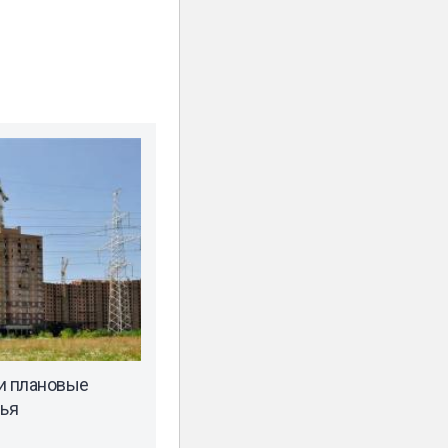
и плановые
ья