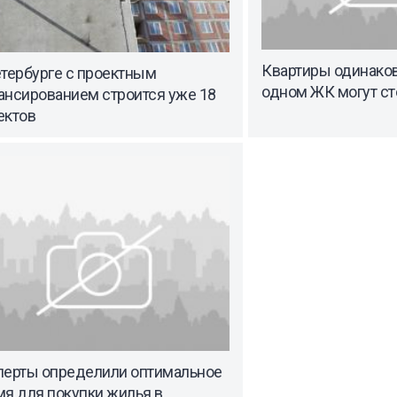
Квартиры одинако
етербурге с проектным
одном ЖК могут ст
ансированием строится уже 18
ектов
перты определили оптимальное
я для покупки жилья в