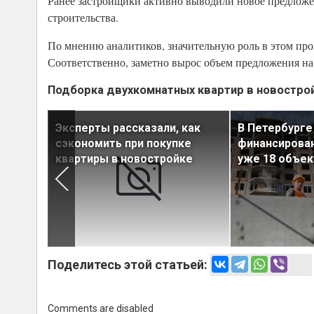
Ранее застройщики активно выводили новое предложе
строительства.
По мнению аналитиков, значительную роль в этом проц
Соответственно, заметно вырос объем предложения на
Подборка двухкомнатных квартир в новостро
»
Эксперты рассказали, как
В Петербурге
0
сэкономить при покупке
финансирова
ти
квартиры в новостройке
уже 18 объек
Поделитесь этой статьей:
Comments are disabled