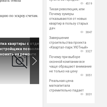
щивать темпы
4519
Тихая революция, или
Почему зумеры
ацию по эскроу-счетам.
отказываются от новых
квартир в пользу старых
дач
3847
Завершение
строительства проекта
пка квартиры с отделкой
Эксперты определили
«Квартал-парк УЮТный»
астройщика позволяет
оптимальное время для
3327
номить на ремонте
покупки жилья в новострой
Почему при выборе
оконной компании все
чаще обращают внимание
не только на цену
3051
Реальная цена
маткапитала
стремительно падает
3031