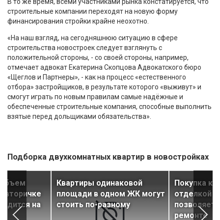
В то же время, всеми участниками рынка констатируется, что
строительные компании переходят на новую форму
финансирования стройки крайне неохотно.
«На наш взгляд, на сегодняшнюю ситуацию в сфере
строительства новостроек следует взглянуть с
положительной стороны, - со своей стороны, например,
отмечает адвокат Екатерина Скопцова Адвокатского бюро
«Щеглов и Партнеры», - как на процесс «естественного
отбора» застройщиков, в результате которого «выживут» и
смогут играть по новым правилам самые надёжные и
обеспеченные строительные компания, способные выполнить
взятые перед дольщиками обязательства».
Подборка двухкомнатных квартир в новостройках
 объем
Квартиры одинаковой
Покупка кв
а вторичке
площади в одном ЖК могут
отделкой о
ходится на
стоить по-разному
позволяет 
ремонте