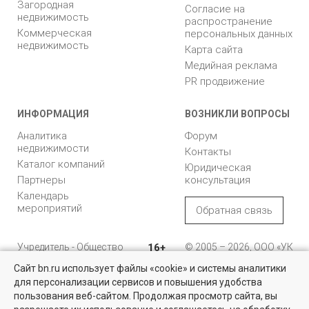
Загородная
Согласие на
недвижимость
распространение
Коммерческая
персональных данных
недвижимость
Карта сайта
Медийная реклама
PR продвижение
ИНФОРМАЦИЯ
ВОЗНИКЛИ ВОПРОСЫ
Аналитика
Форум
недвижимости
Контакты
Каталог компаний
Юридическая
Партнеры
консультация
Календарь
мероприятий
Обратная связь
Учредитель - Общество
16+
© 2005 – 2026, ООО «УК
с ограниченной
«БН»
Сайт bn.ru использует файлы «cookie» и системы аналитики
ответственностью
"Управляющая
196105, Санкт-
для персонализации сервисов и повышения удобства
Найти квартиру - это просто!
компания "Бюллетень
Петербург, пр. Юрия
пользования веб-сайтом. Продолжая просмотр сайта, вы
недвижимости"
Гагарина, 1
Выбирайте среди 14 тысяч проверенных вариантов на вторичом