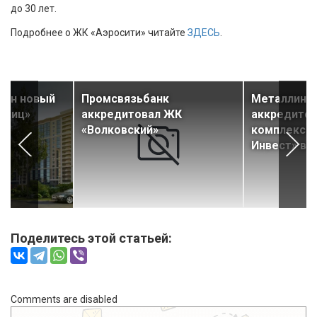
до 30 лет.
Подробнее о ЖК «Аэросити» читайте
ЗДЕСЬ
.
ден новый
Промсвязьбанк
Металлинв
олиц»
аккредитовал ЖК
аккредито
«Волковский»
комплексы
Инвест» в 
Поделитесь этой статьей:
Comments are disabled