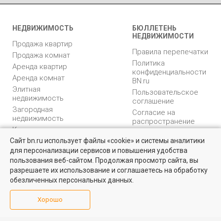
НЕДВИЖИМОСТЬ
БЮЛЛЕТЕНЬ
НЕДВИЖИМОСТИ
Продажа квартир
Правила перепечатки
Продажа комнат
Политика
Аренда квартир
конфиденциальности
Аренда комнат
BN.ru
Элитная
Пользовательское
недвижимость
соглашение
Загородная
Согласие на
недвижимость
распространение
Коммерческая
персональных данных
недвижимость
Сайт bn.ru использует файлы «cookie» и системы аналитики
Карта сайта
для персонализации сервисов и повышения удобства
Медийная реклама
пользования веб-сайтом. Продолжая просмотр сайта, вы
PR продвижение
разрешаете их использование и соглашаетесь на обработку
обезличенных персональных данных.
ИНФОРМАЦИЯ
ВОЗНИКЛИ ВОПРОСЫ
Хорошо
Аналитика
Форум
недвижимости
Контакты