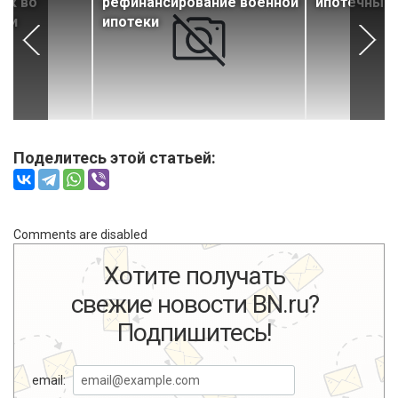
ок во
рефинансирование военной
ипотечные 
дии
ипотеки
Поделитесь этой статьей:
Comments are disabled
Хотите получать
свежие новости BN.ru?
Подпишитесь!
email: