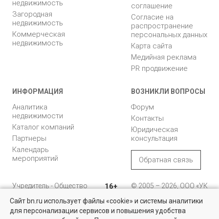
недвижимость
соглашение
Загородная
Согласие на
недвижимость
распространение
Коммерческая
персональных данных
недвижимость
Карта сайта
Медийная реклама
PR продвижение
ИНФОРМАЦИЯ
ВОЗНИКЛИ ВОПРОСЫ
Аналитика
Форум
недвижимости
Контакты
Каталог компаний
Юридическая
Партнеры
консультация
Календарь
мероприятий
Обратная связь
Учредитель - Общество
16+
© 2005 – 2026, ООО «УК
с ограниченной
«БН»
Сайт bn.ru использует файлы «cookie» и системы аналитики
ответственностью
"Управляющая
196105, Санкт-
для персонализации сервисов и повышения удобства
компания "Бюллетень
Петербург, пр. Юрия