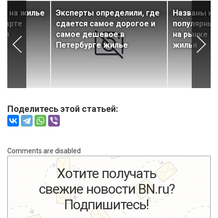
ки на жилье
Эксперты определили, где
Названы н
 марте
сдается самое дорогое и
популярны
ься
самое дешевое в
на рынке а
Петербурге жилье
жилья
Поделитесь этой статьей:
Comments are disabled
Хотите получать
свежие новости BN.ru?
Подпишитесь!