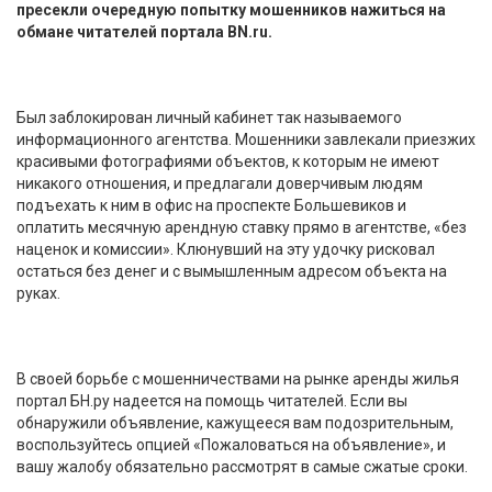
пресекли очередную попытку мошенников нажиться на
обмане читателей портала BN.ru.
Был заблокирован личный кабинет так называемого
информационного агентства. Мошенники завлекали приезжих
красивыми фотографиями объектов, к которым не имеют
никакого отношения, и предлагали доверчивым людям
подъехать к ним в офис на проспекте Большевиков и
оплатить месячную арендную ставку прямо в агентстве, «без
наценок и комиссии». Клюнувший на эту удочку рисковал
остаться без денег и с вымышленным адресом объекта на
руках.
В своей борьбе с мошенничествами на рынке аренды жилья
портал БН.ру надеется на помощь читателей. Если вы
обнаружили объявление, кажущееся вам подозрительным,
воспользуйтесь опцией «Пожаловаться на объявление», и
вашу жалобу обязательно рассмотрят в самые сжатые сроки.