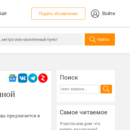
Ещё
Войти
Подать объявление
Найти
Поиск
пной
Самое читаемое
ы предлагается в
Участок или дом: что
купить за городом?