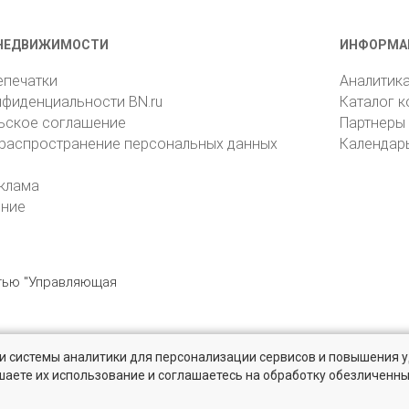
НЕДВИЖИМОСТИ
ИНФОРМА
епечатки
Аналитик
нфиденциальности BN.ru
Каталог 
ьское соглашение
Партнеры
 распространение персональных данных
Календар
клама
ение
стью "Управляющая
» и системы аналитики для персонализации сервисов и повышения 
6105, Санкт-Петербург, пр. Юрия Гагарина, 1
reklama@bn.ru
шаете их использование и соглашаетесь на обработку обезличенн
 рынке жилья на портале BN.ru