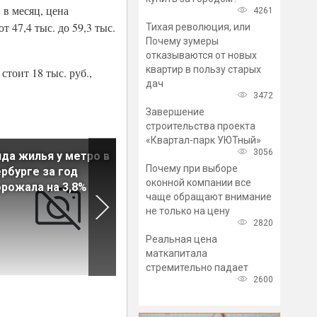
 в месяц, цена
4261
 47,4 тыс. до 59,3 тыс.
Тихая революция, или
Почему зумеры
отказываются от новых
квартир в пользу старых
тоит 18 тыс. руб.,
дач
3472
Завершение
строительства проекта
«Квартал-парк УЮТный»
3056
да жилья у метро в
Специалисты БН.ру пресекл
Почему при выборе
рбурге за год
новые попытки
оконной компании все
рожала на 3,8%
мошенничества на рынке
чаще обращают внимание
аренды жилья
не только на цену
2820
Реальная цена
маткапитала
стремительно падает
2600