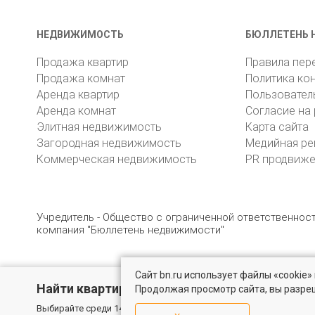
НЕДВИЖИМОСТЬ
БЮЛЛЕТЕНЬ 
Продажа квартир
Правила пер
Продажа комнат
Политика ко
Аренда квартир
Пользовател
Аренда комнат
Согласие на
Элитная недвижимость
Карта сайта
Загородная недвижимость
Медийная ре
Коммерческая недвижимость
PR продвиж
Учредитель - Общество с ограниченной ответственно
компания "Бюллетень недвижимости"
Сайт bn.ru использует файлы «cookie
© 2005 – 2026, ООО «УК «БН»
8 (812) 331-93-56
19
Найти квартиру - это просто!
Продолжая просмотр сайта, вы разре
Выбирайте среди 14 тысяч проверенных вариантов на вторичом