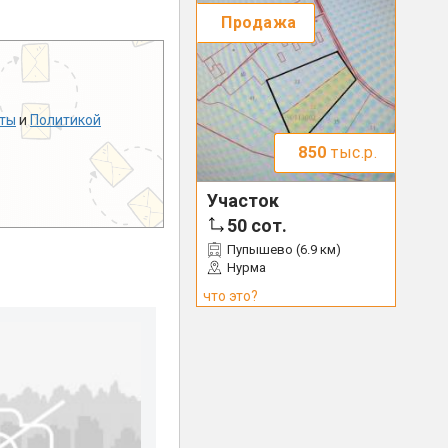
Продажа
ты
и
Политикой
850
тыс.р.
Участок
50
сот.
Пупышево (6.9 км)
Нурма
что это?