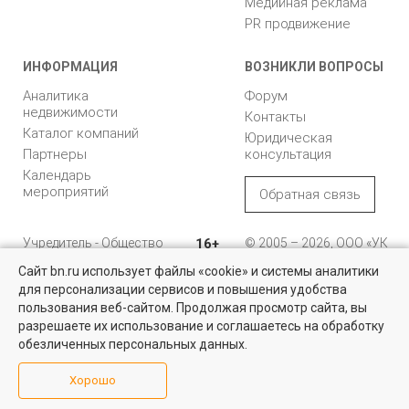
Медийная реклама
PR продвижение
ИНФОРМАЦИЯ
ВОЗНИКЛИ ВОПРОСЫ
Аналитика
Форум
недвижимости
Контакты
Каталог компаний
Юридическая
Партнеры
консультация
Календарь
мероприятий
Обратная связь
Учредитель - Общество
16+
© 2005 – 2026, ООО «УК
с ограниченной
«БН»
Сайт bn.ru использует файлы «cookie» и системы аналитики
ответственностью
"Управляющая
196105, Санкт-
для персонализации сервисов и повышения удобства
Квартиры на вторичном рынке
компания "Бюллетень
Петербург, пр. Юрия
пользования веб-сайтом. Продолжая просмотр сайта, вы
недвижимости"
Гагарина, 1
Более 10 тысяч квартир в Санкт-Петербурге и области от
разрешаете их использование и соглашаетесь на обработку
собственников и агентств недвижимости
обезличенных персональных данных.
8 (812) 331-93-56
Посмотреть
Хорошо
reklama@bn.ru