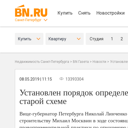
Купить
Снять
Новостройки
Санкт-Петербург
Купить
Квартиру
Студия
1
2
Недвижимость Санкт-Петербурга
>
BN Газета
>
Новости
>
Установле
08.05.2019 | 11:15
13393304
Установлен порядок определе
старой схеме
Вице-губернатор Петербурга Николай Линченко 
строительству Михаил Москвин в ходе состоявш
правоприменительной практики по отношению к