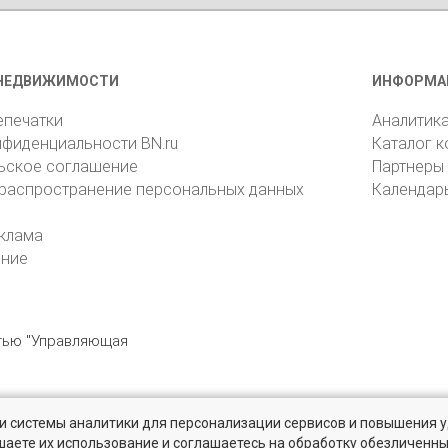
НЕДВИЖИМОСТИ
ИНФОРМА
епечатки
Аналитик
нфиденциальности BN.ru
Каталог 
ьское соглашение
Партнеры
 распространение персональных данных
Календар
клама
ение
стью "Управляющая
» и системы аналитики для персонализации сервисов и повышения 
6105, Санкт-Петербург, пр. Юрия Гагарина, 1
reklama@bn.ru
шаете их использование и соглашаетесь на обработку обезличенн