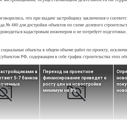
говорились, что при выдаче застройщику заключения о соответ
да № 480 для достройки объектов по схеме долевого строительст
 проводиться кадастровым инженером и не потребует подготовк
 социальные объекты в общем объеме работ по проекту, исключ
убъектом РФ, содержащим в себе график строительства этих об
застройщиками в
Переход на проектное
Опр
отают 5-7 банков
финансирование приведет к
ново
моченных
росту цен на новостройки
поку
минимум на 8%
ново