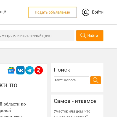
Ещё
Войти
Подать объявление
Найти
Поиск
ки по
Самое читаемое
й области по
диной
Участок или дом: что
тории двух
купить за городом?