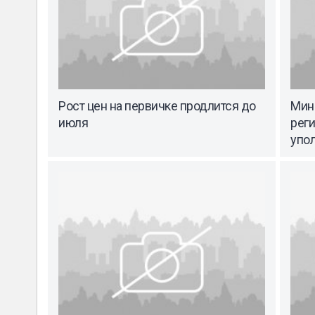
Рост цен на первичке продлится до
Мин
июля
реги
упо