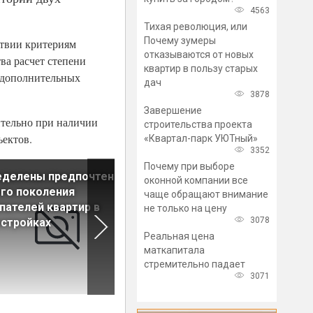
4563
Тихая революция, или
Почему зумеры
ствии критериям
отказываются от новых
ва расчет степени
квартир в пользу старых
и дополнительных
дач
3878
Завершение
ительно при наличии
строительства проекта
ъектов.
«Квартал-парк УЮТный»
3352
Почему при выборе
еделены предпочтения
Застройщики встречают
оконной компании все
го поколения
Первомай повышением цен
чаще обращают внимание
пателей квартир в
не только на цену
3078
стройках
Реальная цена
маткапитала
стремительно падает
3071