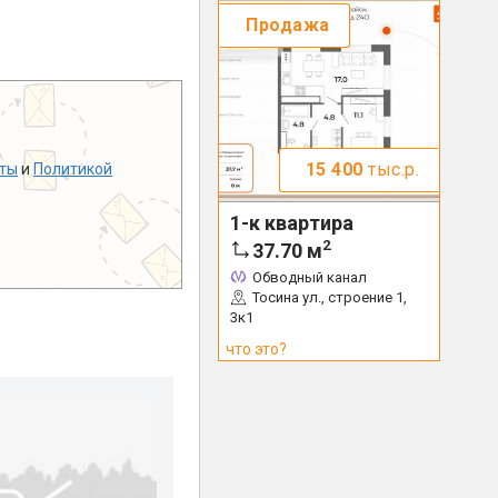
Продажа
15 400
тыс.р.
ты
и
Политикой
1-к квартира
2
37.70
м
Обводный канал
Тосина ул., строение 1,
3к1
что это?