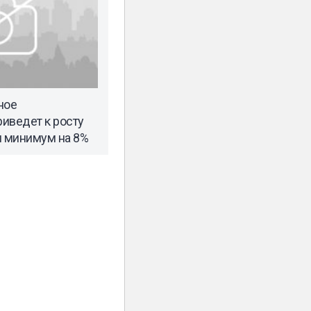
ное
иведет к росту
и минимум на 8%