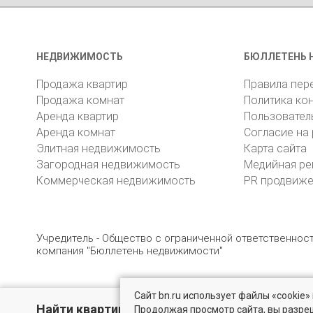
НЕДВИЖИМОСТЬ
БЮЛЛЕТЕНЬ 
Продажа квартир
Правила пер
Продажа комнат
Политика ко
Аренда квартир
Пользовател
Аренда комнат
Согласие на
Элитная недвижимость
Карта сайта
Загородная недвижимость
Медийная ре
Коммерческая недвижимость
PR продвиж
Учредитель - Общество с ограниченной ответственно
компания "Бюллетень недвижимости"
Сайт bn.ru использует файлы «cookie
© 2005 – 2026, ООО «УК «БН»
8 (812) 331-93-56
19
Найти квартиру - это просто!
Продолжая просмотр сайта, вы разре