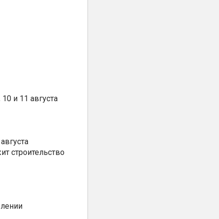
10 и 11 августа
августа
ит строительство
елении