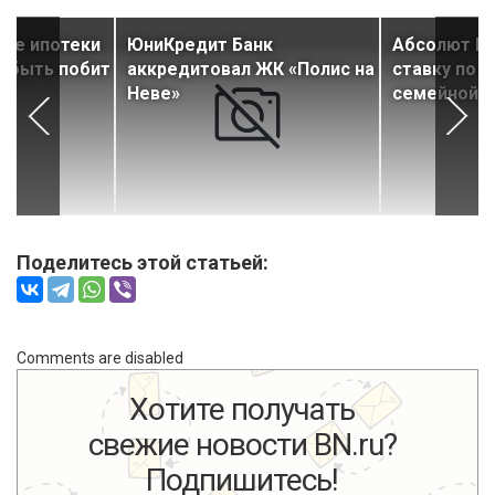
аче ипотеки
ЮниКредит Банк
Абсолют Ба
т быть побит
аккредитовал ЖК «Полис на
ставку по 
у
Неве»
семейной и
Поделитесь этой статьей:
Comments are disabled
Хотите получать
свежие новости BN.ru?
Подпишитесь!