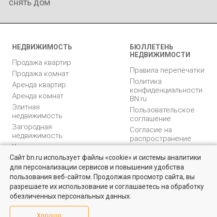
снять дом
НЕДВИЖИМОСТЬ
БЮЛЛЕТЕНЬ
НЕДВИЖИМОСТИ
Продажа квартир
Правила перепечатки
Продажа комнат
Политика
Аренда квартир
конфиденциальности
Аренда комнат
BN.ru
Элитная
Пользовательское
недвижимость
соглашение
Загородная
Согласие на
недвижимость
распространение
Коммерческая
персональных данных
недвижимость
Сайт bn.ru использует файлы «cookie» и системы аналитики
Карта сайта
для персонализации сервисов и повышения удобства
Медийная реклама
пользования веб-сайтом. Продолжая просмотр сайта, вы
PR продвижение
разрешаете их использование и соглашаетесь на обработку
обезличенных персональных данных.
ИНФОРМАЦИЯ
ВОЗНИКЛИ ВОПРОСЫ
Хорошо