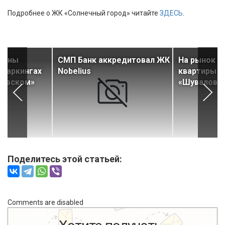
Подробнее о ЖК «Солнечный город» читайте
ЗДЕСЬ
.
дены
СМП Банк аккредитовал ЖК
На рынок 
 паркингах
Nobelius
квартиры в
Невском»
«Шуваловс
Поделитесь этой статьей:
Comments are disabled