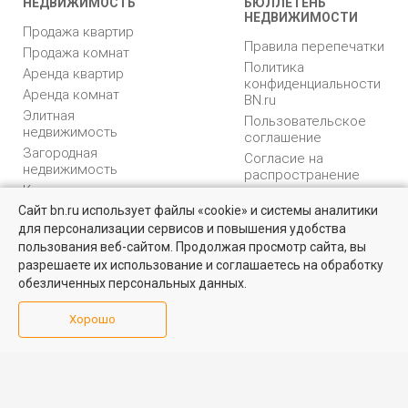
НЕДВИЖИМОСТЬ
БЮЛЛЕТЕНЬ
НЕДВИЖИМОСТИ
Продажа квартир
Правила перепечатки
Продажа комнат
Политика
Аренда квартир
конфиденциальности
Аренда комнат
BN.ru
Элитная
Пользовательское
недвижимость
соглашение
Загородная
Согласие на
недвижимость
распространение
Коммерческая
персональных данных
недвижимость
Сайт bn.ru использует файлы «cookie» и системы аналитики
Карта сайта
для персонализации сервисов и повышения удобства
Квартиры на вторичном рынке
Медийная реклама
пользования веб-сайтом. Продолжая просмотр сайта, вы
PR продвижение
Более 10 тысяч квартир в Санкт-Петербурге и области от
разрешаете их использование и соглашаетесь на обработку
собственников и агентств недвижимости
обезличенных персональных данных.
ИНФОРМАЦИЯ
ВОЗНИКЛИ ВОПРОСЫ
Посмотреть
Хорошо
Аналитика
Форум
недвижимости
Контакты
Каталог компаний
Юридическая
Партнеры
консультация
Календарь