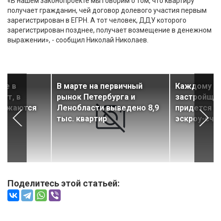
«В нашем законопроекте мы говорим о том, что квартиру
получает гражданин, чей договор долевого участия первым
зарегистрирован в ЕГРН. А тот человек, ДДУ которого
зарегистрирован позднее, получает возмещение в денежном
выражении», - сообщил Николай Николаев.
ке в
В марте на первичный
Каждому т
тут, в
рынок Петербурга и
застройщик
снижаются
Ленобласти выведено 8,9
придется о
тыс. квартир
эскроу-сче
Поделитесь этой статьей: