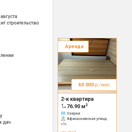
августа
ит строительство
Аренда
елении
60 000
р./мес.
2-к квартира
2
76.90
м
Озерки
у
Афанасьевская улица,
х дач
«1»