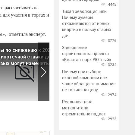
4445
ге рассчитывать на
Тихая революция, или
 для участия в торгах и
Почему зумеры
отказываются от новых
квартир в пользу старых
»,- отметила эксперт.
дач
3776
Завершение
ы по снижению к 2024
Покупателям жилья на
строительства проекта
 ипотечной ставки до 8%
первичном рынке незачем
«Квартал-парк УЮТный»
вых могут измениться
ждать снижения ипотечных
3234
ставок
Почему при выборе
оконной компании все
чаще обращают внимание
не только на цену
2974
Реальная цена
маткапитала
стремительно падает
2923