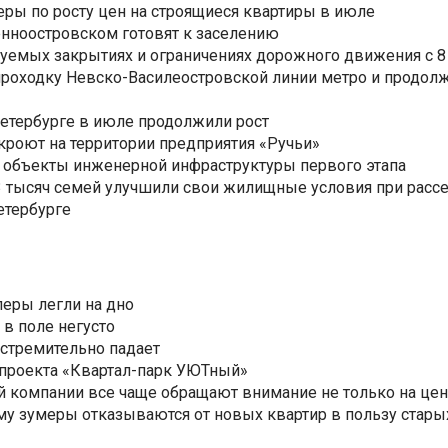
еры по росту цен на строящиеся квартиры в июле
нноостровском готовят к заселению
уемых закрытиях и ограничениях дорожного движения с 8 
роходку Невско-Василеостровской линии метро и продолж
Петербурге в июле продолжили рост
ткроют на территории предприятия «Ручьи»
 объекты инженерной инфраструктуры первого этапа
3,3 тысяч семей улучшили свои жилищные условия при расс
етербурге
еры легли на дно
 в поле негусто
 стремительно падает
 проекта «Квартал-парк УЮТный»
 компании все чаще обращают внимание не только на цен
му зумеры отказываются от новых квартир в пользу стары