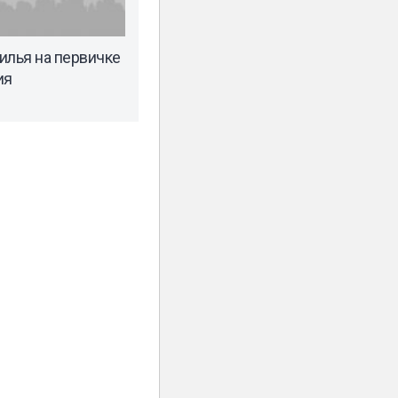
илья на первичке
ия