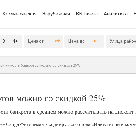
Коммерческая
Зарубежная
BN Газета
Аналитика
3
4+
всё
всё
движимость банкротов можно со скидкой 25%
тов можно со скидкой 25%
ти банкрота в среднем можно рассчитывать на дисконт 
е» Саида Фигильман в ходе круглого стола «Инвестиции в ком