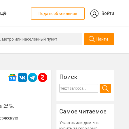
Ещё
Войти
Подать объявление
Найти
Поиск
в 25%.
Самое читаемое
мерческую
Участок или дом: что
купить за городом?