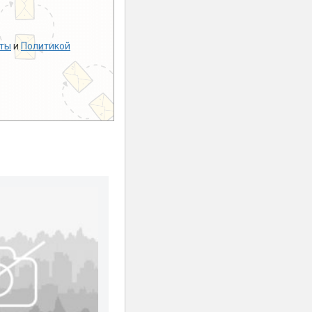
ты
и
Политикой