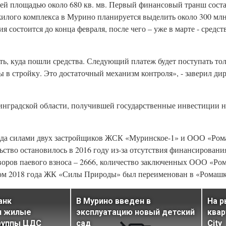
й площадью около 680 кв. мв. Первый финансовый транш состав
жилого комплекса в Мурино планируется выделить около 300 млн
 состоится до конца февраля, после чего – уже в марте - средст
, куда пошли средства. Следующий платеж будет поступать тол
ны в стройку. Это достаточный механизм контроля», - заверил 
инградской области, получившей государственные инвестиции н
да силами двух застройщиков ЖСК «Муринское-1» и ООО «Ром
ство остановилось в 2016 году из-за отсутствия финансировани
ров паевого взноса – 2666, количество заключенных ООО «Ро
етом 2018 года ЖК «Силы Природы» был переименован в «Ромаш
анк
В Мурино введен в
На р
л жилые
эксплуатацию новый детский
квар
руппы ЦДС
сад
City