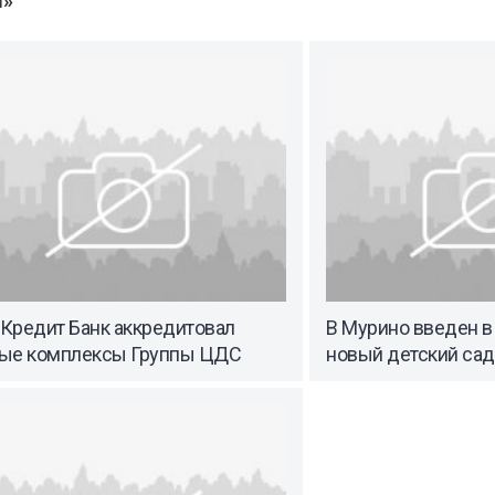
ы»
Кредит Банк аккредитовал
В Мурино введен в
ые комплексы Группы ЦДС
новый детский сад