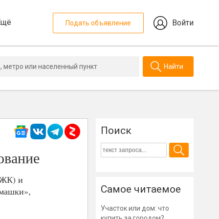
Ещё
Войти
Подать объявление
Найти
Поиск
ование
ИЖК) и
Самое читаемое
омашки»,
Участок или дом: что
купить за городом?