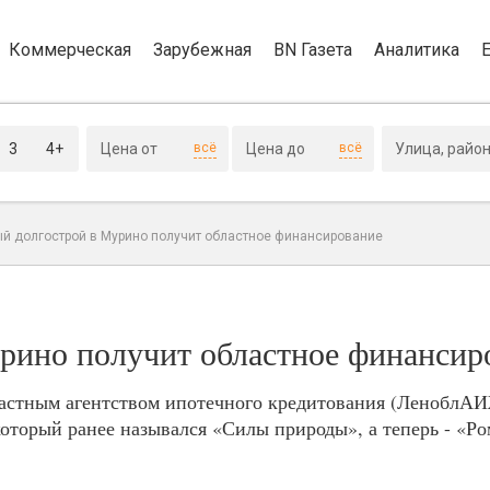
Коммерческая
Зарубежная
BN Газета
Аналитика
3
4+
всё
всё
й долгострой в Мурино получит областное финансирование
рино получит областное финансир
ластным агентством ипотечного кредитования (ЛеноблА
оторый ранее назывался «Силы природы», а теперь - «Р