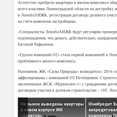
Агентство прибрело квартиры в жилом комплексе обще
всего властями Ленинградской области на достройку 
в ЛеноблАИЖК, регистрация договора долевого участия
на счета компании-застройщика.
«Специалисты ЛеноблАИЖК будут регулярно проверять
подтверждения, что деньги, действительно, направле
Евгений Рафаленок.
«Группа компаний О2» стала первой компанией в Лен
проблемного жилого комплекса.
Напомним, ЖК «Силы Природы» возводится с 2014 го
аффилированы с компанией O2 Development. Строитель
заключенных ЖСК «Муринское-1» с гражданами догово
договоров участия в долевом строительстве – 185. Л
дитовал
На рынок выведены квартиры
ЮниКредит Б
рная
в новом корпусе ЖК
аккредитова
«Авиатор»
комплексы Г