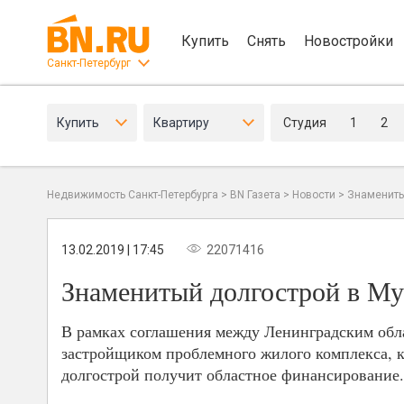
Купить
Снять
Новостройки
Санкт-Петербург
Купить
Квартиру
Студия
1
2
Недвижимость Санкт-Петербурга
>
BN Газета
>
Новости
>
Знамениты
13.02.2019 | 17:45
22071416
Знаменитый долгострой в Му
В рамках соглашения между Ленинградским об
застройщиком проблемного жилого комплекса, к
долгострой получит областное финансирование.