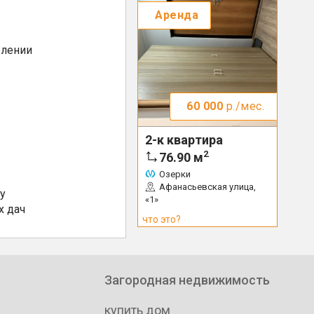
Аренда
елении
60 000
р./мес.
2-к квартира
2
76.90
м
Озерки
Афанасьевская улица,
у
«1»
х дач
что это?
Загородная недвижимость
купить дом