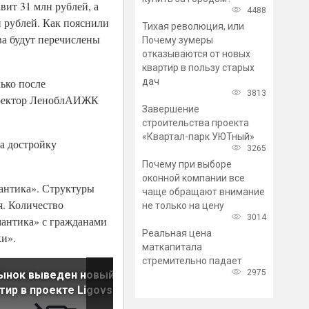
ит 31 млн рублей, а
4488
 рублей. Как пояснили
Тихая революция, или
ва будут перечислены
Почему зумеры
отказываются от новых
квартир в пользу старых
дач
ько после
3813
директор ЛеноблАИЖК
Завершение
строительства проекта
«Квартал-парк УЮТный»
а достройку
3265
Почему при выборе
оконной компании все
антика». Структуры
чаще обращают внимание
я. Количество
не только на цену
3014
мантика» с гражданами
Реальная цена
ки».
маткапитала
стремительно падает
2975
ынок выведен новый пул
Банк «Уралсиб» аккредитов
тир в проекте Ligovsky
второй корпус ЖК «Чёрная
Речка»