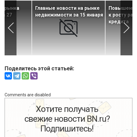
ти рынка
Главные новости на рынке
Повышение 
за 27
недвижимости за 15 января
к росту ра
кредита
Поделитесь этой статьей:
Comments are disabled
Хотите получать
свежие новости BN.ru?
Подпишитесь!