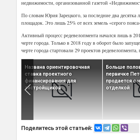
недвижимости, организованной газетой «Недвижимост
По словам Юрия Зарецкого, за последние два десятка 
площадок. Это лишь 25% от всех земель «серого пояс
Активный процесс редевелопмента начался лишь в 201
черте города. Только в 2018 году в оборот было запущ
черте города стартовали 29 проектов редевелопмента,
троек
Названа ориентировочная
Больше поло
ртапах
ставка проектного
первичке Пет
финансирования для
продается с 
застройщиков
отделкой
Поделитесь этой статьей: