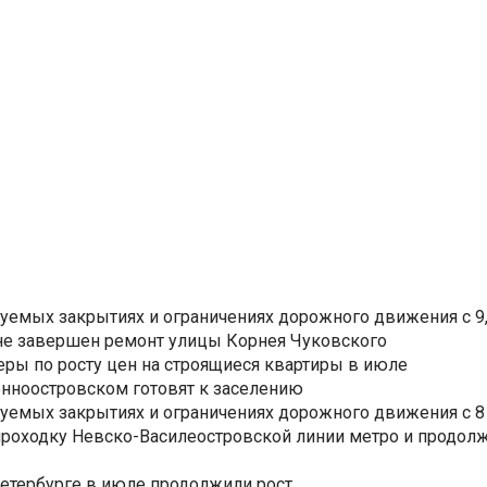
уемых закрытиях и ограничениях дорожного движения с 9, 
не завершен ремонт улицы Корнея Чуковского
еры по росту цен на строящиеся квартиры в июле
нноостровском готовят к заселению
уемых закрытиях и ограничениях дорожного движения с 8 
роходку Невско-Василеостровской линии метро и продолж
Петербурге в июле продолжили рост