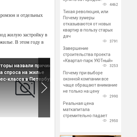
4462
Тихая революция, или
 промзон и отдельных
Почему зумеры
отказываются от новых
квартир в пользу старых
под жилую застройку в
дач
жилье. В этом году в
3791
Завершение
строительства проекта
«Квартал-парк УЮТный»
торы назвали причину
Ключевая ставка 14 декабр
3253
а спроса на жилье
может достичь 8% годовых
Почему при выборе
ес-класса в Петербурге
оконной компании все
чаще обращают внимание
не только на цену
2990
Реальная цена
маткапитала
стремительно падает
2950