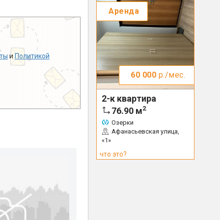
Аренда
ты
и
Политикой
60 000
р./мес.
2-к квартира
2
76.90
м
Озерки
Афанасьевская улица,
«1»
что это?