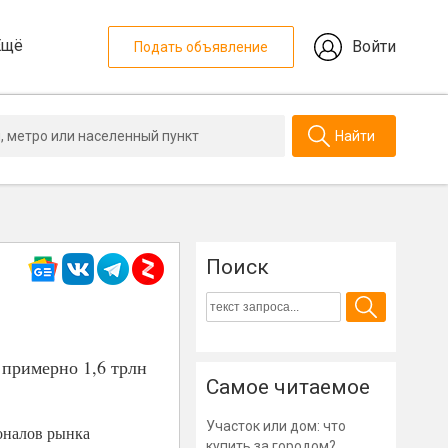
Ещё
Войти
Подать объявление
Найти
Поиск
 примерно 1,6 трлн
Самое читаемое
Участок или дом: что
оналов рынка
купить за городом?