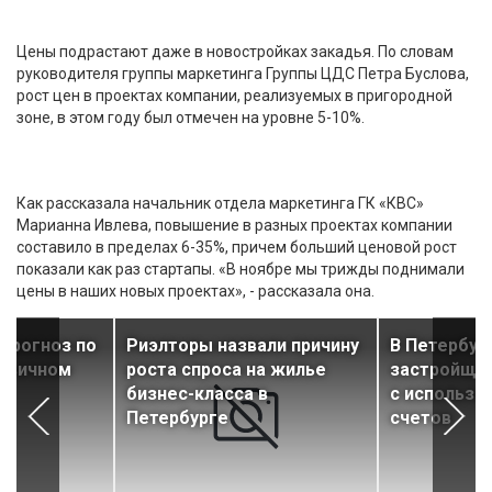
Цены подрастают даже в новостройках закадья. По словам
руководителя группы маркетинга Группы ЦДС Петра Буслова,
рост цен в проектах компании, реализуемых в пригородной
зоне, в этом году был отмечен на уровне 5-10%.
Как рассказала начальник отдела маркетинга ГК «КВС»
Марианна Ивлева, повышение в разных проектах компании
составило в пределах 6-35%, причем больший ценовой рост
показали как раз стартапы. «В ноябре мы трижды поднимали
цены в наших новых проектах», - рассказала она.
прогноз по
Риэлторы назвали причину
В Петербур
ервичном
роста спроса на жилье
застройщи
бизнес-класса в
с использо
Петербурге
счетов